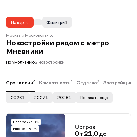
На карте
Фильтры
1
Москва и Московская о.
Новостройки рядом с метро
Мневники
По умолчанию
2 новостройки
4
5
2
Срок сдачи
Комнатность
Отделка
Застройщики
2026
1
2027
1
2028
1
Показать ещё
Рассрочка 0%
Остров
Ипотека 8.1%
От 21,0 до