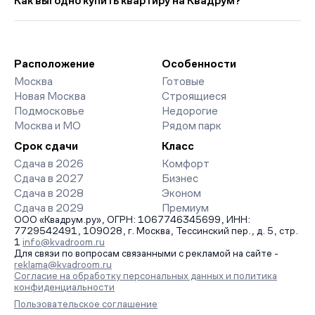
Как выгодно купить квартиру на Квадрум?
страницах ЖК доступны отзывы жильцов о качестве
строительства, интерактивный генплан корпусов, сроки
Мы работаем без наценок по официальным ценам
сдачи, особенности благоустройства дворов и паркингов.
девелоперов, включая закрытые старты продаж и скидки.
База обновляется напрямую от застройщиков.
Наш эксперт бесплатно подберет ЖК под ваш бюджет,
организует просмотр и поможет одобрить ипотеку по
Расположение
Особенности
минимальной ставке. Чтобы зафиксировать цену, оставьте
Москва
Готовые
заявку на обратный звонок.
Новая Москва
Строящиеся
Подмосковье
Недорогие
Москва и МО
Рядом парк
Срок сдачи
Класс
Сдача в 2026
Комфорт
Сдача в 2027
Бизнес
Сдача в 2028
Эконом
Сдача в 2029
Премиум
ООО «Квадрум.ру», ОГРН: 1067746345699, ИНН:
7729542491, 109028, г. Москва, Тессинский пер., д. 5, стр.
1
info@kvadroom.ru
Для связи по вопросам связанными с рекламой на сайте -
reklama@kvadroom.ru
Согласие на обработку персональных данных и политика
конфиденциальности
Пользовательское соглашение