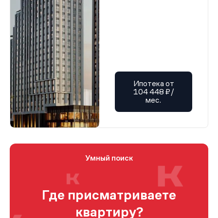
Ипотека от
104 448 ₽/
мес.
Умный поиск
Где присматриваете
квартиру?