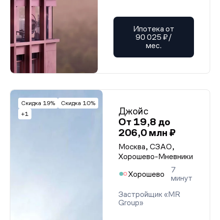
Ипотека от
90 025 ₽/
мес.
Скидка 19%
Скидка 10%
Джойс
+1
От 19,8 до
206,0 млн ₽
Москва, СЗАО,
Хорошево-Мневники
7
Хорошево
минут
Застройщик «MR
Group»