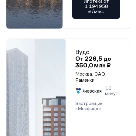
Ипотека от
1 194 958
₽/мес.
Вудс
От 226,5 до
350,0 млн ₽
Москва, ЗАО,
Раменки
10
Киевская
минут
Застройщик
«Мосфилд»