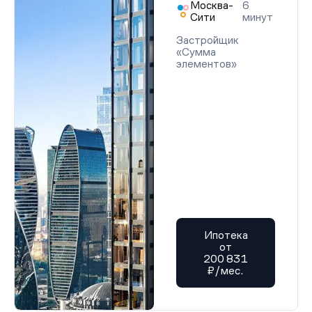
Москва-
6
Сити
минут
Застройщик
«Сумма
элементов»
Ипотека
от
200 831
₽/мес.