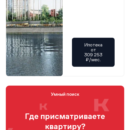
Ипотека
от
309 253
₽/мес.
Умный поиск
Где присматриваете
квартиру?