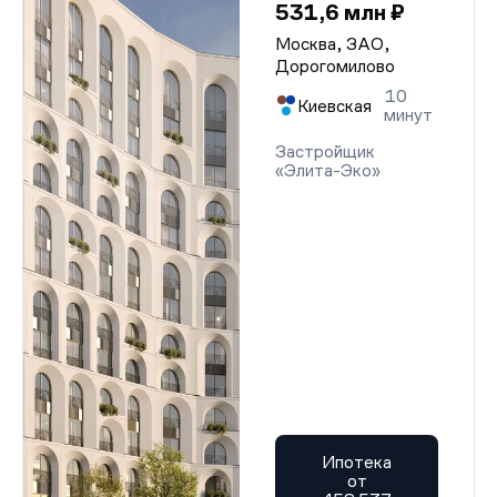
531,6 млн ₽
Москва, ЗАО,
Дорогомилово
10
Киевская
минут
Застройщик
«Элита-Эко»
Ипотека
от