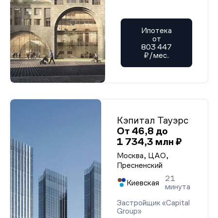
Ипотека
от
803 447
₽/мес.
Кэпитал Тауэрс
От 46,8 до
1 734,3 млн ₽
Москва, ЦАО,
Пресненский
21
Киевская
минута
Застройщик «Capital
Group»