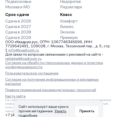
Подмосковье
Недорогие
Москва и МО
Рядом парк
Срок сдачи
Класс
Сдача в 2026
Комфорт
Сдача в 2027
Бизнес
Сдача в 2028
Эконом
Сдача в 2029
Премиум
ООО «Квадрум.ру», ОГРН: 1067746345699, ИНН:
7729542491, 109028, г. Москва, Тессинский пер., д. 5, стр.
1
info@kvadroom.ru
Для связи по вопросам связанными с рекламой на сайте -
reklama@kvadroom.ru
Согласие на обработку персональных данных и политика
конфиденциальности
Пользовательское соглашение
Согласие на получение информационных и рекламных
рассылок
Правила применения рекомендательных технологий
Карта сайта
На сайте применяются рекомендательные технологии предоставления
информации на основе сбора, систематизации и анализа сведений,
Сайт использует ваши куки и
относящихся к предпочтениям пользователей сети «Интернет»,
прочие метаданные.
Узнать
Принять
находящихся на территории Российской Федерации.
+7 (495) 157-88-80
подробнее