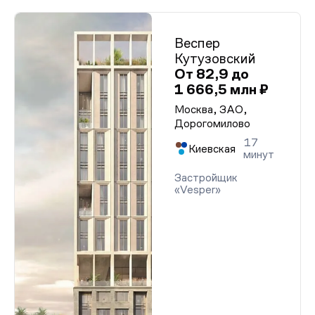
Веспер
Кутузовский
От 82,9 до
1 666,5 млн ₽
Москва, ЗАО,
Дорогомилово
17
Киевская
минут
Застройщик
«Vesper»