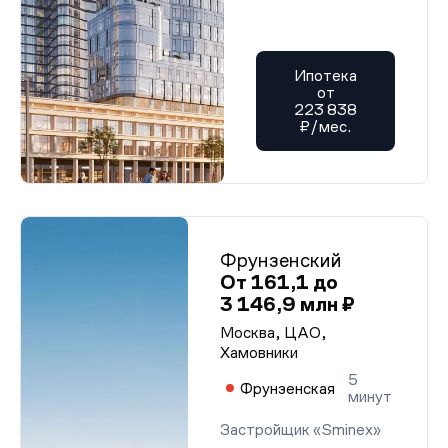
Ипотека
от
223 838
₽/мес.
Фрунзенский
От 161,1 до
3 146,9 млн ₽
Москва, ЦАО,
Хамовники
5
Фрунзенская
минут
Застройщик «Sminex»