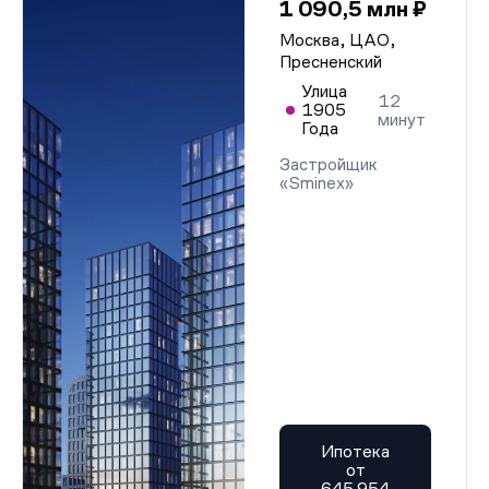
1 090,5 млн ₽
Москва, ЦАО,
Пресненский
Улица
12
1905
минут
Года
Застройщик
«Sminex»
Ипотека
от
645 954