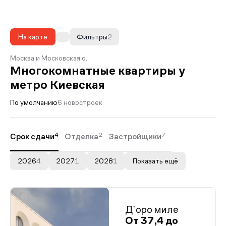
На карте
Фильтры
2
Москва и Московская о.
Многокомнатные квартиры у
метро Киевская
По умолчанию
6 новостроек
4
2
7
Срок сдачи
Отделка
Застройщики
2026
4
2027
1
2028
1
Показать ещё
Д`оро миле
От 37,4 до