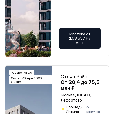
Ипотека от
108 557 ₽/
мес.
Рассрочка 0%
Стоун Райз
Скидка 3% при 100%
От 20,4 до 75,5
оплате
млн ₽
Москва, ЮВАО,
Лефортово
Площадь
3
Ильича
минуты