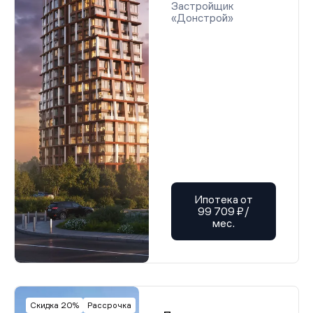
Застройщик
«Донстрой»
Ипотека от
99 709 ₽/
мес.
Скидка 20%
Рассрочка