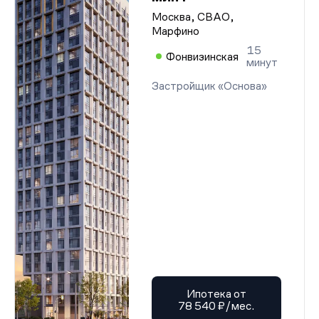
Москва, СВАО,
Марфино
15
Фонвизинская
минут
Застройщик «Основа»
Ипотека от
78 540 ₽/мес.