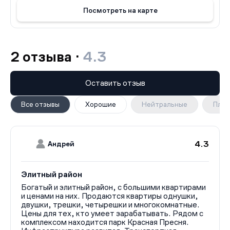
для комфортного проживания в центре Москвы. ЖК
Посмотреть на карте
«Дом Дау» — это идеальный выбор для тех, кто ищет
роскошное жилье в престижном районе с высоким
уровнем сервиса. Не упустите возможность
приобрести квартиру в этом прекрасном комплексе и
2 отзыва ·
4.3
насладиться жизнью в центре Москвы.
Оставить отзыв
Все отзывы
Хорошие
Нейтральные
Плох
4.3
Андрей
Элитный район
Богатый и элитный район, с большими квартирами
и ценами на них. Продаются квартиры однушки,
двушки, трешки, четырешки и многокомнатные.
Цены для тех, кто умеет зарабатывать. Рядом с
комплексом находится парк Красная Пресня.