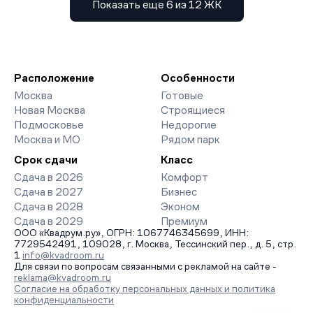
Показать еще 6 из 12 ЖК
Расположение
Особенности
Москва
Готовые
Новая Москва
Строящиеся
Подмосковье
Недорогие
Москва и МО
Рядом парк
Срок сдачи
Класс
Сдача в 2026
Комфорт
Сдача в 2027
Бизнес
Сдача в 2028
Эконом
Сдача в 2029
Премиум
ООО «Квадрум.ру», ОГРН: 1067746345699, ИНН:
7729542491, 109028, г. Москва, Тессинский пер., д. 5, стр.
1
info@kvadroom.ru
Для связи по вопросам связанными с рекламой на сайте -
reklama@kvadroom.ru
Согласие на обработку персональных данных и политика
конфиденциальности