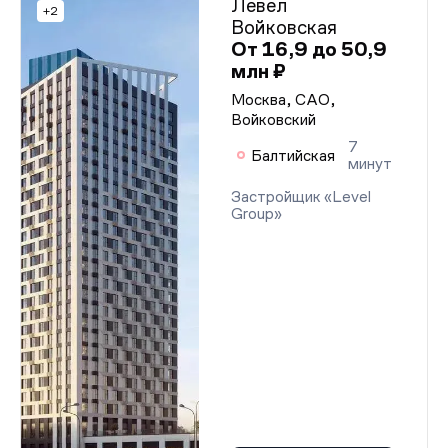
Левел
+2
Войковская
От 16,9 до 50,9
млн ₽
Москва, САО,
Войковский
7
Балтийская
минут
Застройщик «Level
Group»