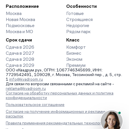
Расположение
Особенности
Москва
Готовые
Новая Москва
Строящиеся
Подмосковье
Недорогие
Москва и МО
Рядом парк
Срок сдачи
Класс
Сдача в 2026
Комфорт
Сдача в 2027
Бизнес
Сдача в 2028
Эконом
Сдача в 2029
Премиум
ООО «Квадрум.ру», ОГРН: 1067746345699, ИНН:
7729542491, 109028, г. Москва, Тессинский пер., д. 5, стр.
1
info@kvadroom.ru
Для связи по вопросам связанными с рекламой на сайте -
reklama@kvadroom.ru
Согласие на обработку персональных данных и политика
конфиденциальности
Пользовательское соглашение
Согласие на получение информационных и рекламных
рассылок
Правила применения рекомендательных технологий