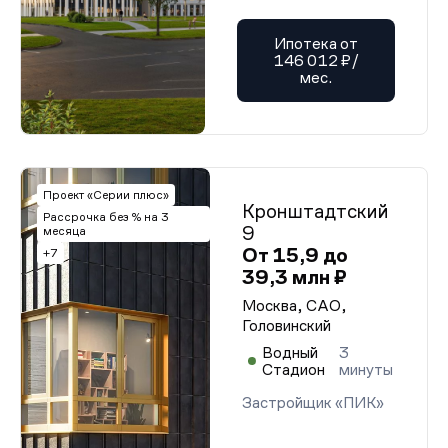
Ипотека от
146 012 ₽/
мес.
Проект «Серии плюс»
Кронштадтский
Рассрочка без % на 3
9
месяца
От 15,9 до
+7
39,3 млн ₽
Москва, САО,
Головинский
Водный
3
Стадион
минуты
Застройщик «ПИК»