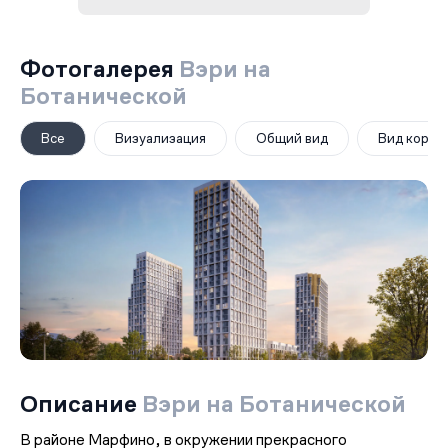
Фотогалерея
Вэри на
Ботанической
Все
Визуализация
Общий вид
Вид корпу
Описание
Вэри на Ботанической
В районе Марфино, в окружении прекрасного