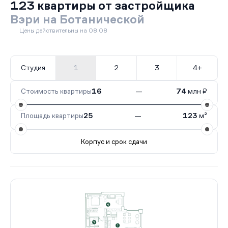
123 квартиры от застройщика
Вэри на Ботанической
Цены действительны на 08.08
Студия
1
2
3
4+
Стоимость квартиры
16
—
74
млн ₽
Площадь квартиры
25
—
123
м²
Корпус и срок сдачи
Все корпуса
2
1 кв.
Сдан
5
69 кв.
IV кв. 2027