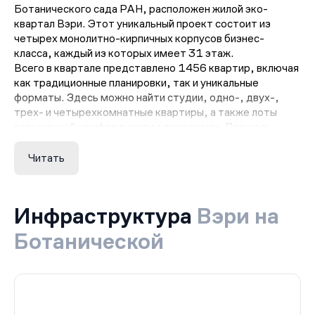
Ботанического сада РАН, расположен жилой эко-
квартал Вэри. Этот уникальный проект состоит из
четырех монолитно-кирпичных корпусов бизнес-
класса, каждый из которых имеет 31 этаж.
Всего в квартале представлено 1456 квартир, включая
как традиционные планировки, так и уникальные
форматы. Здесь можно найти студии, одно-, двух-,
трех- и четырехкомнатные квартиры, а также лоты
повышенной комфортности с террасами. Площадь
квартир варьируется от 23 до 113 квадратных метров,
а высота потолков составляет от 2.8 до 3.2 метров.
Читать
Особенностью ЖК Вэри является то, что большая
часть квартир предлагается в евроформате, что
подразумевает отсутствие чистовой отделки. Однако,
Инфраструктура
Вэри на
для удобства жильцов, в каждом корпусе
предусмотрены зоны ожидания для посетителей, места
Ботанической
для хранения велосипедов и колясок, а также стойки
консьержей, которые готовы помочь жильцам в любое
время.
Жилой комплекс Вэри — это не просто место для
жизни, это уникальная возможность жить в окружении