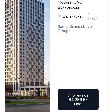
Москва, САО,
Войковский
7
Балтийская
минут
Застройщик «Level
Group»
Ипотека от
81 286 ₽/
мес.