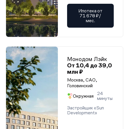
Ипотека от
71 678 ₽/
мес.
Монодом Лэйк
От 10,4 до 39,0
млн ₽
Москва, САО,
Головинский
24
Окружная
минуты
Застройщик «Sun
Development»