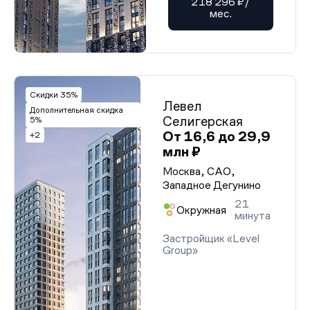
218 296 ₽/
мес.
Скидки 35%
Левел
Дополнительная скидка
Селигерская
5%
От 16,6 до 29,9
+2
млн ₽
Москва, САО,
Западное Дегунино
21
Окружная
минута
Застройщик «Level
Group»