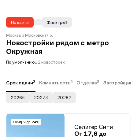
На карте
Фильтры
1
Москва и Московская о.
Новостройки рядом с метро
Окружная
По умолчанию
12 новостроек
3
5
3
Срок сдачи
Комнатность
Отделка
Застройщики
2026
6
2027
3
2028
2
Скидки до 24%
Селигер Сити
От 17,6 до