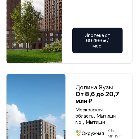
Ипотека от
69 466 ₽/
мес.
Долина Яузы
От 8,6 до 20,7
млн ₽
Московская
область, Мытищи
г.о., Мытищи
45
Окружная
минут