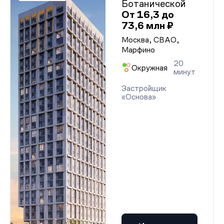
Ботанической
От 16,3 до
73,6 млн ₽
Москва, СВАО,
Марфино
20
Окружная
минут
Застройщик
«Основа»