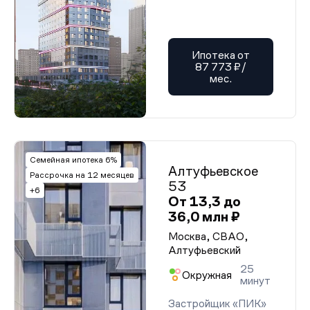
Ипотека от
87 773 ₽/
мес.
Семейная ипотека 6%
Алтуфьевское
Рассрочка на 12 месяцев
53
+6
От 13,3 до
36,0 млн ₽
Москва, СВАО,
Алтуфьевский
25
Окружная
минут
Застройщик «ПИК»