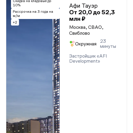
Скидка на кладовые до
Афи Тауэр
10%
От 20,0 до 52,3
Рассрочка на 3 года на
м/м
млн ₽
+2
Москва, СВАО,
Свиблово
23
Окружная
минуты
Застройщик «AFI
Development»