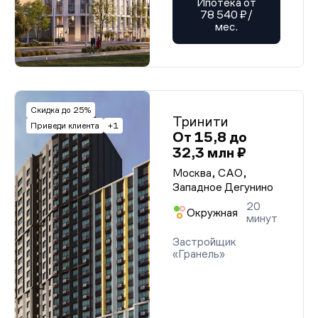
Ипотека от
78 540 ₽/
мес.
Скидка до 25%
Тринити
Приведи клиента
+1
От 15,8 до
32,3 млн ₽
Москва, САО,
Западное Дегунино
20
Окружная
минут
Застройщик
«Гранель»