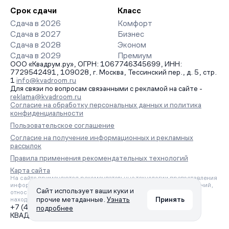
Срок сдачи
Класс
Сдача в 2026
Комфорт
Сдача в 2027
Бизнес
Сдача в 2028
Эконом
Сдача в 2029
Премиум
ООО «Квадрум.ру», ОГРН: 1067746345699, ИНН:
7729542491, 109028, г. Москва, Тессинский пер., д. 5, стр.
1
info@kvadroom.ru
Для связи по вопросам связанными с рекламой на сайте -
reklama@kvadroom.ru
Согласие на обработку персональных данных и политика
конфиденциальности
Пользовательское соглашение
Согласие на получение информационных и рекламных
рассылок
Правила применения рекомендательных технологий
Карта сайта
На сайте применяются рекомендательные технологии предоставления
информации на основе сбора, систематизации и анализа сведений,
Сайт использует ваши куки и
относящихся к предпочтениям пользователей сети «Интернет»,
прочие метаданные.
Узнать
Принять
находящихся на территории Российской Федерации.
+7 (495) 157-88-80
подробнее
КВАДРУМ © 2006 – 2026. Все права защищены.