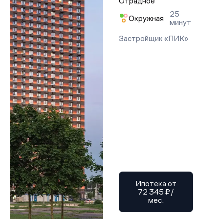
Отрадное
25
Окружная
минут
Застройщик «ПИК»
Ипотека от
72 345 ₽/
мес.