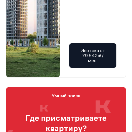
Ипотека от
79 542 ₽/
мес.
Умный поиск
Где присматриваете
квартиру?