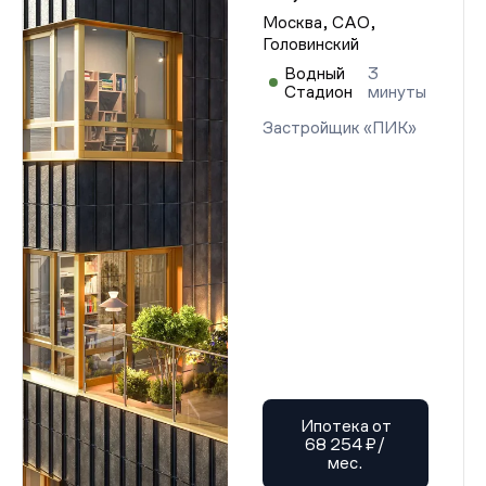
Москва, САО,
Головинский
Водный
3
Стадион
минуты
Застройщик «ПИК»
Ипотека от
68 254 ₽/
мес.