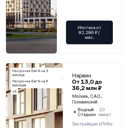
Ипотека от
81 286 ₽/
мес.
Рассрочка без % на 3
Нарвин
месяца
От 13,0 до
Рассрочка без % на 6
месяцев
36,2 млн ₽
+5
Москва, САО,
Головинский
Водный
10
Стадион
минут
Застройщик «ПИК»