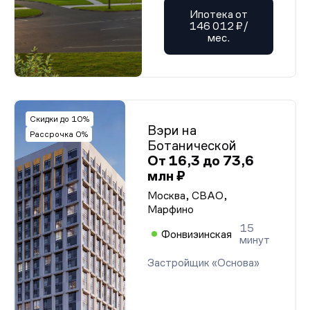
Ипотека от
146 012 ₽/
мес.
Скидки до 10%
Вэри на
Рассрочка 0%
Ботанической
От 16,3 до 73,6
млн ₽
Москва, СВАО,
Марфино
15
Фонвизинская
минут
Застройщик «Основа»