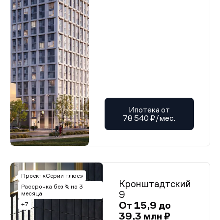
Ипотека от
78 540 ₽/мес.
Проект «Серии плюс»
Кронштадтский
Рассрочка без % на 3
9
месяца
От 15,9 до
+7
39,3 млн ₽