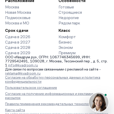
Расположение
Особенности
Москва
Готовые
Новая Москва
Строящиеся
Подмосковье
Недорогие
Москва и МО
Рядом парк
Срок сдачи
Класс
Сдача в 2026
Комфорт
Сдача в 2027
Бизнес
Сдача в 2028
Эконом
Сдача в 2029
Премиум
ООО «Квадрум.ру», ОГРН: 1067746345699, ИНН:
7729542491, 109028, г. Москва, Тессинский пер., д. 5, стр.
1
info@kvadroom.ru
Для связи по вопросам связанными с рекламой на сайте -
reklama@kvadroom.ru
Согласие на обработку персональных данных и политика
конфиденциальности
Пользовательское соглашение
Согласие на получение информационных и рекламных
рассылок
Правила применения рекомендательных технологий
Карта сайта
На сайте применяются рекомендательные технологии предоставления