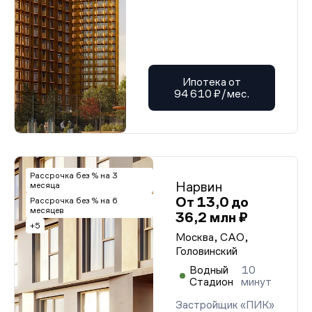
Ипотека от
94 610 ₽/мес.
Рассрочка без % на 3
Нарвин
месяца
От 13,0 до
Рассрочка без % на 6
месяцев
36,2 млн ₽
+5
Москва, САО,
Головинский
Водный
10
Стадион
минут
Застройщик «ПИК»