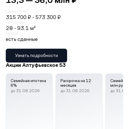
13,3 — 36,0 млн ₽
Цена за м²
315 700 ₽
- 573 300 ₽
Площадь
28 - 93.1 м²
Сдача
есть сданные
Узнать подробности
Акции Алтуфьевское 53
Семейная ипотека
Рассрочка на 12
Семейная
6%
месяцев
млн руб.
до 31.08.2026
до 31.08.2026
до 31.08