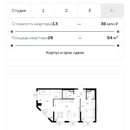
Студия
1
2
3
4+
Стоимость квартиры
13
—
36
млн ₽
Площадь квартиры
28
—
94
м²
Корпус и срок сдачи
Все корпуса
1.1
132 кв.
IV кв. 2028