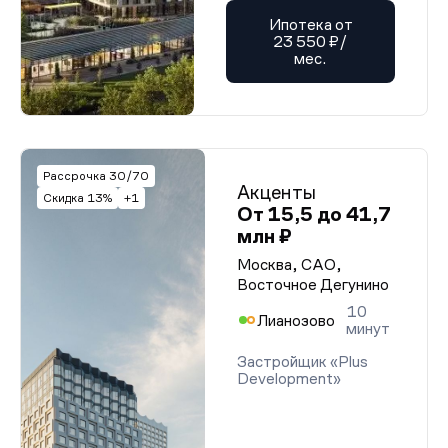
Ипотека от
23 550 ₽/
мес.
Рассрочка 30/70
Акценты
Скидка 13%
+1
От 15,5 до 41,7
млн ₽
Москва, САО,
Восточное Дегунино
10
Лианозово
минут
Застройщик «Plus
Development»