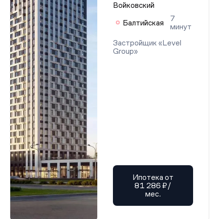
Войковский
7
Балтийская
минут
Застройщик «Level
Group»
Ипотека от
81 286 ₽/
мес.