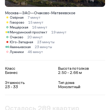
Москва
—
ЗАО
—
Очаково-Матвеевское
Озёрная
7 минут
Говорово
15 минут
Мещёрская
16 минут
Мичуринский проспект
19 минут
Очаково
20 минут
Юго-Западная
23 минуты
Аминьевская
23 минуты
Лужники
46 минут
Класс
Высота потолков
Бизнес
2.50 - 2.66 м
Этажность
Тип дома
23 - 33
Монолитный
Осталось 289 квартир