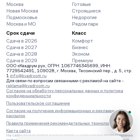
Москва
Готовые
Новая Москва
Строящиеся
Подмосковье
Недорогие
Москва и МО
Рядом парк
Срок сдачи
Класс
Сдача в 2026
Комфорт
Сдача в 2027
Бизнес
Сдача в 2028
Эконом
Сдача в 2029
Премиум
ООО «Квадрум.ру», ОГРН: 1067746345699, ИНН:
7729542491, 109028, г. Москва, Тессинский пер., д. 5, стр.
1
info@kvadroom.ru
Для связи по вопросам связанными с рекламой на сайте -
reklama@kvadroom.ru
Согласие на обработку персональных данных и политика
конфиденциальности
Пользовательское соглашение
Согласие на получение информационных и рекламных
рассылок
Правила применения рекомендательных технологий
Карта сайта
На сайте применяются рекомендательные технологии предоставления
информации на основе сбора, систематизации и анализа сведений,