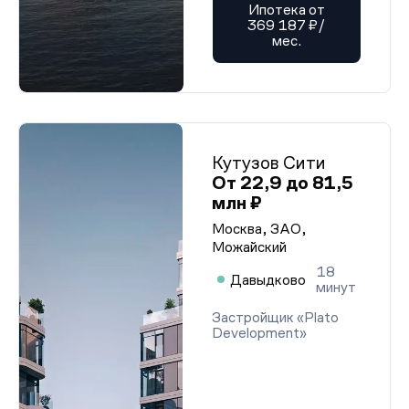
Ипотека от
369 187 ₽/
мес.
Кутузов Сити
От 22,9 до 81,5
млн ₽
Москва, ЗАО,
Можайский
18
Давыдково
минут
Застройщик «Plato
Development»