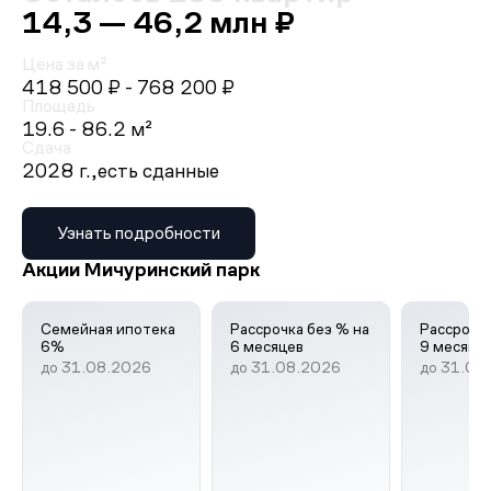
14,3 — 46,2 млн ₽
Цена за м²
418 500 ₽
- 768 200 ₽
Площадь
19.6 - 86.2 м²
Сдача
2028 г.,
есть сданные
Узнать подробности
Акции Мичуринский парк
Семейная ипотека
Рассрочка без % на
Рассрочка
6%
6 месяцев
9 месяце
до 31.08.2026
до 31.08.2026
до 31.08