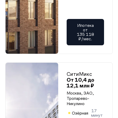
Ипотека
от
135 118
₽/мес.
СитиМикс
От 10,4 до
12,1 млн ₽
Москва, ЗАО,
Тропарево-
Никулино
17
Озёрная
минут