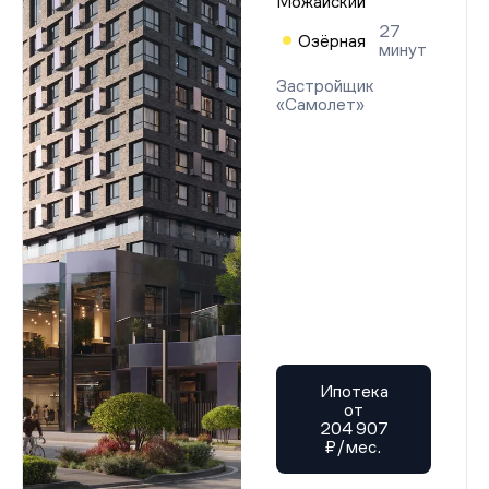
Можайский
27
Озёрная
минут
Застройщик
«Самолет»
Ипотека
от
204 907
₽/мес.