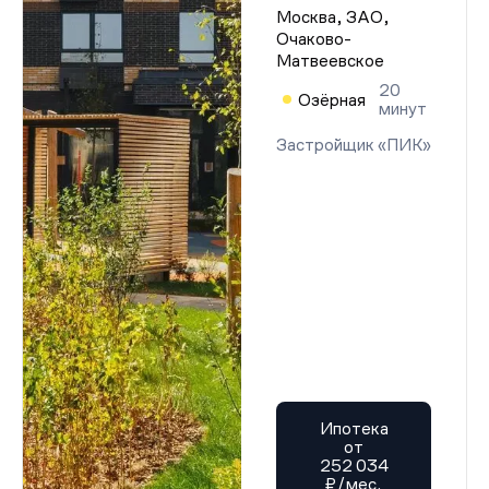
Москва, ЗАО,
Очаково-
Матвеевское
20
Озёрная
минут
Застройщик «ПИК»
Ипотека
от
252 034
₽/мес.