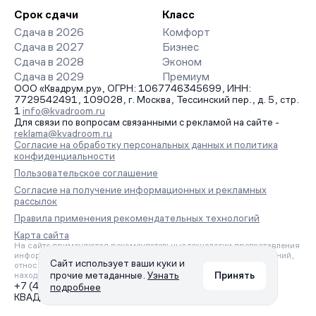
Срок сдачи
Класс
Сдача в 2026
Комфорт
Сдача в 2027
Бизнес
Сдача в 2028
Эконом
Сдача в 2029
Премиум
ООО «Квадрум.ру», ОГРН: 1067746345699, ИНН:
7729542491, 109028, г. Москва, Тессинский пер., д. 5, стр.
1
info@kvadroom.ru
Для связи по вопросам связанными с рекламой на сайте -
reklama@kvadroom.ru
Согласие на обработку персональных данных и политика
конфиденциальности
Пользовательское соглашение
Согласие на получение информационных и рекламных
рассылок
Правила применения рекомендательных технологий
Карта сайта
На сайте применяются рекомендательные технологии предоставления
информации на основе сбора, систематизации и анализа сведений,
Сайт использует ваши куки и
относящихся к предпочтениям пользователей сети «Интернет»,
прочие метаданные.
Узнать
Принять
находящихся на территории Российской Федерации.
+7 (495) 157-88-80
подробнее
КВАДРУМ © 2006 – 2026. Все права защищены.