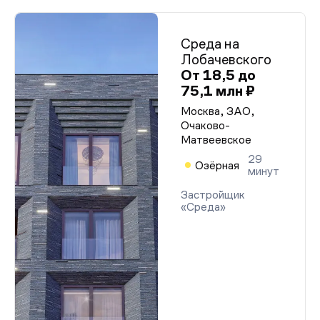
Среда на
Лобачевского
От 18,5 до
75,1 млн ₽
Москва, ЗАО,
Очаково-
Матвеевское
29
Озёрная
минут
Застройщик
«Среда»