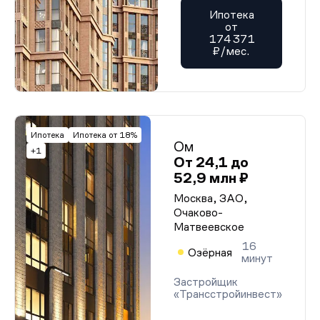
Ипотека
от
174 371
₽/мес.
Ипотека
Ипотека от 18%
Ом
+1
От 24,1 до
52,9 млн ₽
Москва, ЗАО,
Очаково-
Матвеевское
16
Озёрная
минут
Застройщик
«Трансстройинвест»