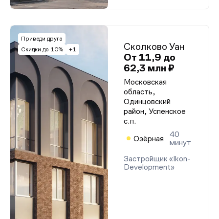
Приведи друга
Сколково Уан
Скидки до 10%
+1
От 11,9 до
62,3 млн ₽
Московская
область,
Одинцовский
район, Успенское
с.п.
40
Озёрная
минут
Застройщик «Ikon-
Development»