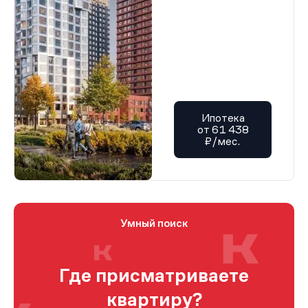
Ипотека
от 61 438
₽/мес.
Умный поиск
Где присматриваете
квартиру?