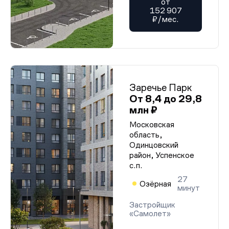
от
152 907
₽/мес.
Заречье Парк
От 8,4 до 29,8
млн ₽
Московская
область,
Одинцовский
район, Успенское
с.п.
27
Озёрная
минут
Застройщик
«Самолет»