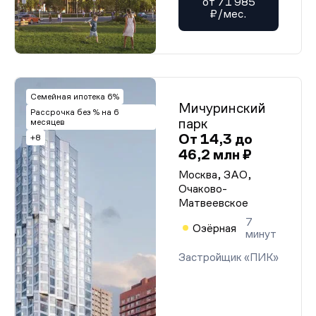
от 71 985
₽/мес.
Семейная ипотека 6%
Мичуринский
Рассрочка без % на 6
парк
месяцев
От 14,3 до
+8
46,2 млн ₽
Москва, ЗАО,
Очаково-
Матвеевское
7
Озёрная
минут
Застройщик «ПИК»