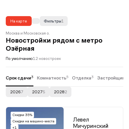
На карте
Фильтры
1
Москва и Московская о.
Новостройки рядом с метро
Озёрная
По умолчанию
12 новостроек
3
5
3
Срок сдачи
Комнатность
Отделка
Застройщики
2026
7
2027
5
2028
2
Скидки 35%
Левел
Скидки на машино-места
Мичуринский
+1