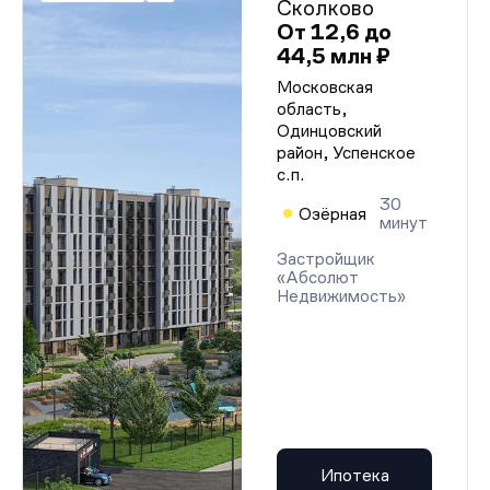
Сколково
От 12,6 до
44,5 млн ₽
Московская
область,
Одинцовский
район, Успенское
с.п.
30
Озёрная
минут
Застройщик
«Абсолют
Недвижимость»
Ипотека