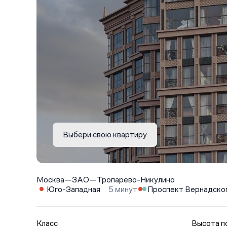
Выбери свою квартиру
Москва
—
ЗАО
—
Тропарево-Никулино
Юго-Западная
5 минут
Проспект Вернадско
Класс
Высота п