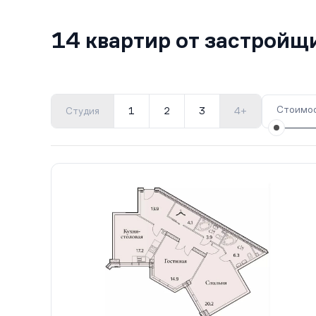
14 квартир от застройщ
Стоимос
Студия
1
2
3
4+
Все корпуса
1
14 кв.
Сдан