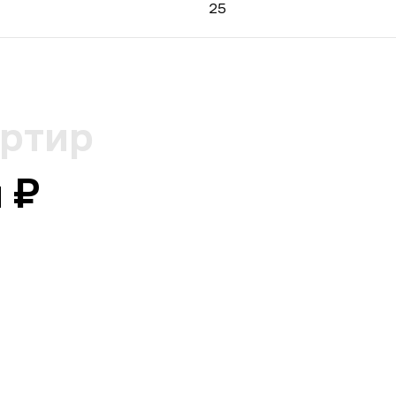
25
артир
 ₽