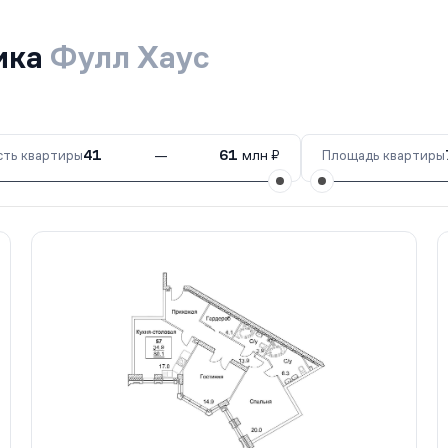
ика
Фулл Хаус
ть квартиры
41
—
61
млн ₽
Площадь квартиры