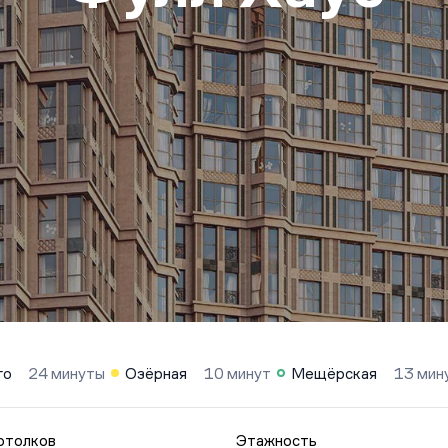
го
24 минуты
Озёрная
10 минут
Мещёрская
13 мин
отолков
Этажность