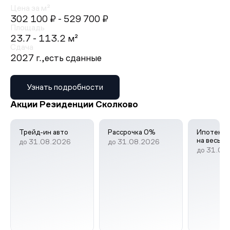
Цена за м²
302 100 ₽
- 529 700 ₽
Площадь
23.7 - 113.2 м²
Сдача
2027 г.,
есть сданные
Узнать подробности
Акции Резиденции Сколково
Трейд-ин авто
Рассрочка 0%
Ипотека 
на весь с
до 31.08.2026
до 31.08.2026
до 31.08