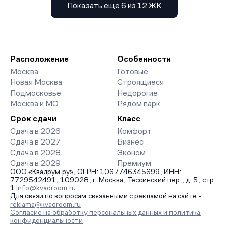
Показать еще 6 из 12 ЖК
Расположение
Особенности
Москва
Готовые
Новая Москва
Строящиеся
Подмосковье
Недорогие
Москва и МО
Рядом парк
Срок сдачи
Класс
Сдача в 2026
Комфорт
Сдача в 2027
Бизнес
Сдача в 2028
Эконом
Сдача в 2029
Премиум
ООО «Квадрум.ру», ОГРН: 1067746345699, ИНН:
7729542491, 109028, г. Москва, Тессинский пер., д. 5, стр.
1
info@kvadroom.ru
Для связи по вопросам связанными с рекламой на сайте -
reklama@kvadroom.ru
Согласие на обработку персональных данных и политика
конфиденциальности