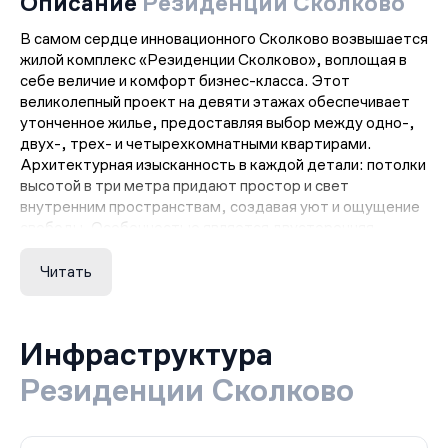
Описание
Резиденции Сколково
В самом сердце инновационного Сколково возвышается
жилой комплекс «Резиденции Сколково», воплощая в
себе величие и комфорт бизнес-класса. Этот
великолепный проект на девяти этажах обеспечивает
утонченное жилье, предоставляя выбор между одно-,
двух-, трех- и четырехкомнатными квартирами.
Архитектурная изысканность в каждой детали: потолки
высотой в три метра придают простор и свет
внутренним пространствам, создавая уют и ощущение
свободы. Особенностью является двусторонняя
ориентация окон, раскрывающая завораживающие
виды на окружающий мир.
Читать
На верхних этажах ЖК «Резиденций Сколково»
заботливо предусмотрено панорамное остекление,
подарив каждому жильцу возможность наслаждаться
Инфраструктура
великолепными пейзажами и закатами прямо из своего
дома. Лоджии и балконы также оборудованы
Резиденции Сколково
панорамными окнами, приглашая атмосферу природы
внутрь жилого пространства.
А для удобства хранения габаритного и сезонного