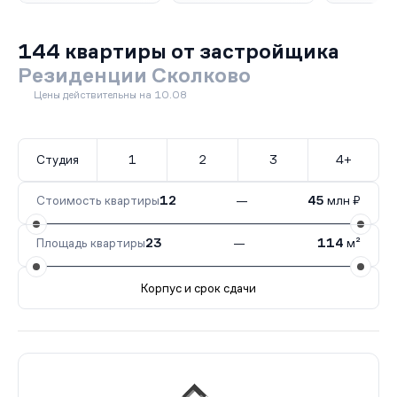
144 квартиры от застройщика
Резиденции Сколково
Цены действительны на 10.08
Студия
1
2
3
4+
Стоимость квартиры
12
—
45
млн ₽
Площадь квартиры
23
—
114
м²
Корпус и срок сдачи
Все корпуса
2.1
39 кв.
II кв. 2027
2.2
34 кв.
II к