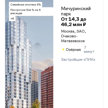
Семейная ипотека 6%
Мичуринский
Рассрочка без % на 6
парк
месяцев
От 14,3 до
+8
46,2 млн ₽
Москва, ЗАО,
Очаково-
Матвеевское
7
Озёрная
минут
Застройщик «ПИК»