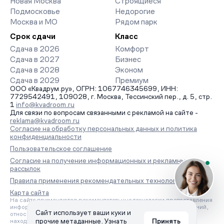
Новая Москва
Строящиеся
Подмосковье
Недорогие
Москва и МО
Рядом парк
Срок сдачи
Класс
Сдача в 2026
Комфорт
Сдача в 2027
Бизнес
Сдача в 2028
Эконом
Сдача в 2029
Премиум
ООО «Квадрум.ру», ОГРН: 1067746345699, ИНН:
7729542491, 109028, г. Москва, Тессинский пер., д. 5, стр.
1
info@kvadroom.ru
Для связи по вопросам связанными с рекламой на сайте -
reklama@kvadroom.ru
Согласие на обработку персональных данных и политика
конфиденциальности
Пользовательское соглашение
Согласие на получение информационных и рекламных
рассылок
Правила применения рекомендательных технологий
Карта сайта
На сайте применяются рекомендательные технологии предоставления
информации на основе сбора, систематизации и анализа сведений,
Сайт использует ваши куки и
относящихся к предпочтениям пользователей сети «Интернет»,
прочие метаданные.
Узнать
Принять
находящихся на территории Российской Федерации.