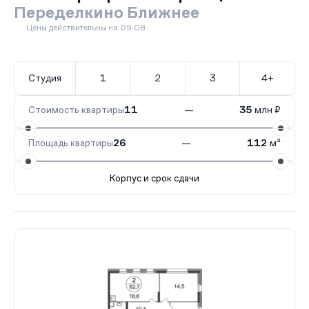
Переделкино Ближнее
Цены действительны на 09.08
Студия
1
2
3
4+
Стоимость квартиры
11
—
35
млн ₽
Площадь квартиры
26
—
112
м²
Корпус и срок сдачи
Все корпуса
1 (XIII фаза)
145 кв.
III кв. 2028
1 (X