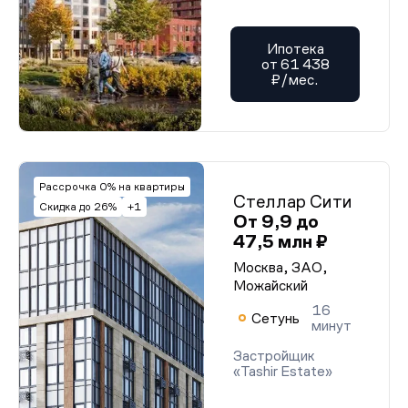
Ипотека
от 61 438
₽/мес.
Рассрочка 0% на квартиры
Стеллар Сити
Скидка до 26%
+1
От 9,9 до
47,5 млн ₽
Москва, ЗАО,
Можайский
16
Сетунь
минут
Застройщик
«Tashir Estate»