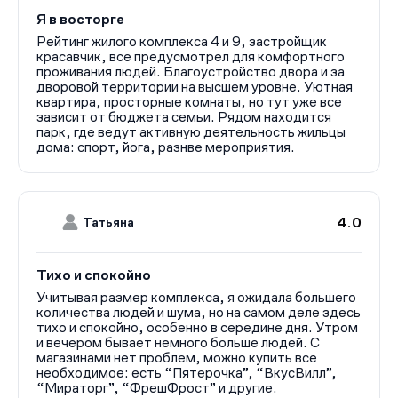
себя разнообразные лоты — от студий до
Я в восторге
четырехкомнатных квартир. В январе 2025 года
Рейтинг жилого комплекса 4 и 9, застройщик
открыты продажи домов фазы №17 и фазы №18. В
красавчик, все предусмотрел для комфортного
проживания людей. Благоустройство двора и за
продаже есть варианты площадью от 21 до 110 кв. м.,
дворовой территории на высшем уровне. Уютная
в том числе лоты с 2 и 3 санузлами, мастер-спальнями,
квартира, просторные комнаты, но тут уже все
большими прихожими, с окнами на противоположные
зависит от бюджета семьи. Рядом находится
стороны.
парк, где ведут активную деятельность жильцы
дома: спорт, йога, разнве мероприятия.
Купить квартиру в ЖК «Переделкино Ближнее» можно
без отделки и внутренних перегородок, с отделкой
white-box (выполнены грязные работы, поверхности
готовы к финишному покрытию), с готовым ремонтом в
4.0
Татьяна
одном из двух стилей (Classic или Smart+).
Расположение и окружение
Хотя ЖК «Переделкино Ближнее» находится в
Тихо и спокойно
непосредственной близости от станции метро
Учитывая размер комплекса, я ожидала большего
«Рассказовка», тем, кто планирует купить здесь
количества людей и шума, но на самом деле здесь
недвижимость, стоит учитывать расположение
тихо и спокойно, особенно в середине дня. Утром
конкретного дома. Так как проект масштабный, одни
и вечером бывает немного больше людей. С
его корпуса будут в 5 минутах ходьбы от метро, а от
магазинами нет проблем, можно купить все
других придётся идти пешком порядка 20 минут, а
необходимое: есть “Пятерочка”, “ВкусВилл”,
“Мираторг”, “ФрешФрост” и другие.
жителям квартала №17 и вовсе будет удобнее доехать