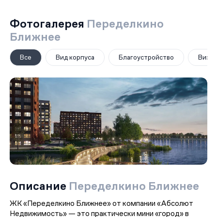
Фотогалерея
Переделкино
Ближнее
Все
Вид корпуса
Благоустройство
Визуа
Описание
Переделкино Ближнее
ЖК «Переделкино Ближнее» от компании «Абсолют
Недвижимость» — это практически мини «город» в