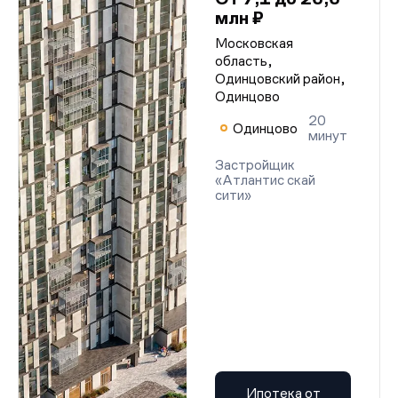
млн ₽
Московская
область,
Одинцовский район,
Одинцово
20
Одинцово
минут
Застройщик
«Атлантис скай
сити»
Ипотека от