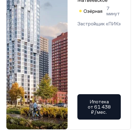
Матвеевское
7
Озёрная
минут
Застройщик «ПИК»
Ипотека
от 61 438
₽/мес.