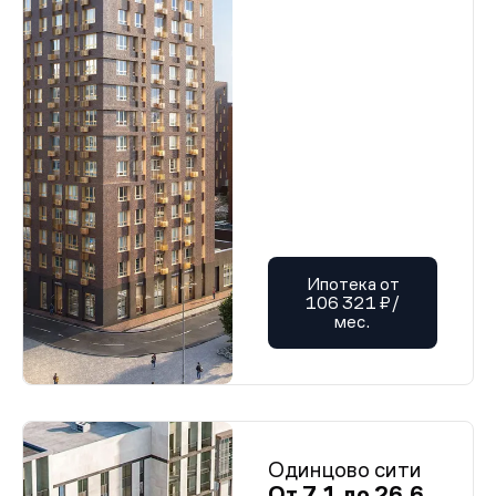
Ипотека от
106 321 ₽/
мес.
Одинцово сити
От 7,1 до 26,6