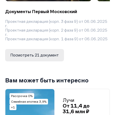
Документы Первый Московский
Проектная декларация (корп. 3 фаза 9) от 06.06.2025
г.
Проектная декларация (корп. 2 фаза 9) от 06.06.2025
г.
Проектная декларация (корп. 1 фаза 9) от 06.06.2025
г.
Проектная декларация (корп. 3, 4, 5 фаза 11) от
25.09.2025 г.
Посмотреть 21 документ
Проектная декларация (корп. 4 фаза 9) от 06.06.2025
г.
Проектная декларация (корп. 5 фаза 11) от
06.06.2025 г.
Проектная декларация (корп. 3 фаза 11) от
06.06.2025 г.
Вам может быть интересно
Разрешение на ввод объекта в эксплуатацию,7 (фаза
10)
Проектная декларация фаза 11 от 08.05.2024 г.
Проектная декларация фаза 9 от 08.05.2024 г.
Рассрочка 0%
Лучи
Проектная декларация фаза 7.2 от 08.05.2024 г.
Семейная ипотека 3,9%
Проектная декларация фаза 7.1 от 08.05.2024 г.
От 11,4 до
+1
Проектная декларация фаза 11 от 09.04.2024 г.
31,6 млн ₽
Проектная декларация фаза 10 от 09.04.2024 г.