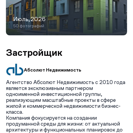
ЖК «Первый Московский» — один из наиболее
интересных проектов в Новой Москве с точки зрения
расположения, видовых характеристик,
Июль,2026
инфраструктуры и стоимости квартир. Среди его
плюсов: лесное окружение, близость к столице и
50 фотографий
налаженное сообщение с ней, развитая дорожная и
социальная инфраструктура, авторское
благоустройство, богатый жилой фонд, включающий в
Застройщик
себя квартиры разного формата и площади, несколько
типов отделки.
Из минусов только то, что развитие инфраструктуры
происходит медленнее, чем строительство жилых
Абсолют Недвижимость
домов. Так, например, жители жалуются на нехватку
парковочных мест, обещанные застройщиком
Агентство Абсолют Недвижимость с 2010 года
является эксклюзивным партнером
наземные паркинги еще не все построены, а
одноименной инвестиционной группы,
плоскостных парковок уже не хватает.
реализующим масштабные проекты в сфере
жилой и коммерческой недвижимости бизнес-
класса.
Компания фокусируется на создании
продуманной среды для жизни: от актуальной
архитектуры и функциональных планировок до