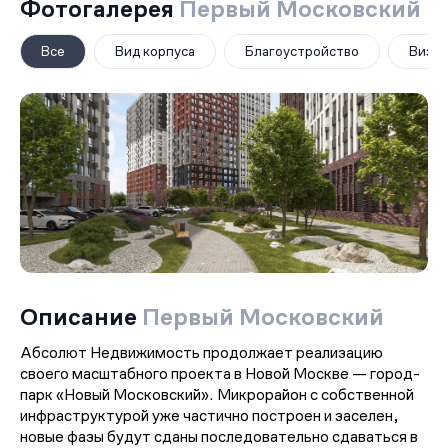
Фотогалерея
Первый Московский
Все
Вид корпуса
Благоустройство
Визуа
Описание
Первый Московский
Абсолют Недвижимость продолжает реализацию
своего масштабного проекта в Новой Москве — город-
парк «Новый Московский». Микрорайон с собственной
инфраструктурой уже частично построен и заселен,
новые фазы будут сданы последовательно сдаваться в