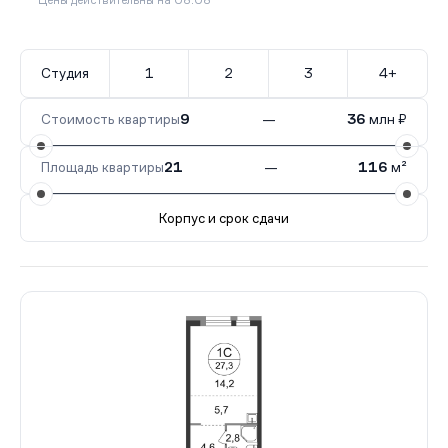
Цены действительны на 08.08
Студия
1
2
3
4+
Стоимость квартиры
9
—
36
млн ₽
Площадь квартиры
21
—
116
м²
Корпус и срок сдачи
Все корпуса
6 (фаза 11)
281 кв.
III кв. 2029
3 (ф