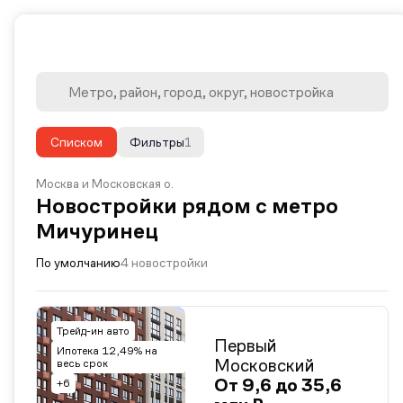
Списком
Фильтры
1
Москва и Московская о.
Новостройки рядом с метро
Мичуринец
По умолчанию
4 новостройки
Трейд-ин авто
Первый
Ипотека 12,49% на
Московский
весь срок
От 9,6 до 35,6
+6