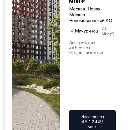
млн ₽
Москва, Новая
Москва,
Новомосковский АО
35
Мичуринец
минут
Застройщик
«Абсолют
Недвижимость»
Ипотека от
45 124 ₽/
мес.