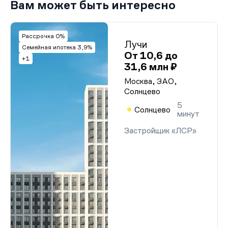
Проектная декларация от 30.05.2014 г. (1 этап
Вам может быть интересно
строительства, секции 1-5)
Заключение о соответствии. Дом 28
Разрешение на строительство (3 этап). Дом 28
Рассрочка 0%
Лучи
Семейная ипотека 3,9%
От 10,6 до
+1
31,6 млн ₽
Москва, ЗАО,
Солнцево
5
Солнцево
минут
Застройщик «ЛСР»