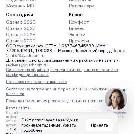
Москва и МО
Рядом парк
Срок сдачи
Класс
Сдача в 2026
Комфорт
Сдача в 2027
Бизнес
Сдача в 2028
Эконом
Сдача в 2029
Премиум
ООО «Квадрум.ру», ОГРН: 1067746345699, ИНН:
7729542491, 109028, г. Москва, Тессинский пер., д. 5, стр.
1
info@kvadroom.ru
Для связи по вопросам связанными с рекламой на сайте -
reklama@kvadroom.ru
Согласие на обработку персональных данных и политика
конфиденциальности
Пользовательское соглашение
Согласие на получение информационных и рекламных
рассылок
Правила применения рекомендательных технологий
Карта сайта
На сайте применяются рекомендательные технологии предоставления
информации на основе сбора, систематизации и анализа сведений,
Сайт использует ваши куки и
относящихся к предпочтениям пользователей сети «Интернет»,
прочие метаданные.
Узнать
Принять
находящихся на территории Российской Федерации.
+7 (495) 157-88-80
подробнее