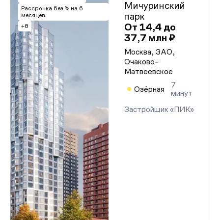
Мичуринский
Рассрочка без % на 6
парк
месяцев
От 14,4 до
+8
37,7 млн ₽
Москва, ЗАО,
Очаково-
Матвеевское
7
Озёрная
минут
Застройщик «ПИК»