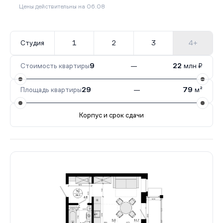
Цены действительны на 06.08
Студия
1
2
3
4+
Стоимость квартиры
9
—
22
млн ₽
Площадь квартиры
29
—
79
м²
Корпус и срок сдачи
Все корпуса
4
402 кв.
IV кв. 2028
3
4 кв.
III кв. 