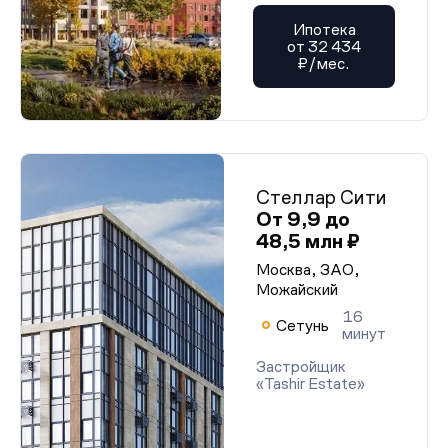
Ипотека
от 32 434
₽/мес.
Стеллар Сити
От 9,9 до
48,5 млн ₽
Москва, ЗАО,
Можайский
16
Сетунь
минут
Застройщик
«Tashir Estate»