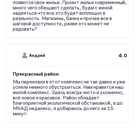
появится свое жилье. Проект жилья современный,
Ассортимент квартир включает студии, одно-, двух-,
много чего обещают сделать, будм с женой
трех- и четырехкомнатные варианты свободной
надеяться что все это будет воплощно в
планировки площадью от 24,5 до 88,1 кв. м. Есть
реальность. Магазины, банки и прочее все в
решения с лоджиями, двумя санузлами и разной
шаговой доступности, разве это может не
ориентацией окон — во двор или на улицу. Высота
радовать?
потолков в стандартных квартирах составляет 2,8 м, в
отдельных вариантах — до 4,7 м.
Покупателям предлагаются разные варианты отделки:
предчистовая, позволяющая самостоятельно выбрать
4.0
Андрей
стиль интерьера, и готовые дизайнерские решения «под
ключ».
Прекрасный район
Жилой комплекс «Союзный» расположен в городе
Одинцово Московской области, всего в 8 км от МКАД.
Мы переехали в этот комплекс не так давно и уже
успели немного обустроиться. Нам нравится наш
Район отличается благоприятной экологией:
жилой комплекс. Здесь всегда чисто и ухоженно,
Одинцовский округ удостоен медали «Экологически
всё новое и красивое. Район обладает
чистый район» и внесен в официальный Реестр
благоприятной экологической обстановкой, а до
экологически чистых территорий.
МКАД недалеко, я добираюсь до него за 15
минут.