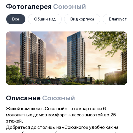
Фотогалерея
Союзный
Все
Общий вид
Вид корпуса
Благоустро
Описание
Союзный
Жилой комплекс «Союзный» - это квартал из 6
монолитных домов комфорт-класса высотой до 25
этажей.
Добраться до столицы из «Союзного» удобно как на