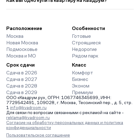
Как выгодно купить квартиру на Квадрум?
прошлого месяца.
доступны отзывы жильцов о качестве строительства,
интерактивный генплан корпусов, сроки сдачи, особенности
Мы работаем без наценок по официальным ценам
благоустройства дворов и паркингов. База обновляется
девелоперов, включая закрытые старты продаж и скидки.
напрямую от застройщиков.
Наш эксперт бесплатно подберет ЖК под ваш бюджет,
организует просмотр и поможет одобрить ипотеку по
Расположение
Особенности
минимальной ставке. Чтобы зафиксировать цену, оставьте
Москва
Готовые
заявку на обратный звонок.
Новая Москва
Строящиеся
Подмосковье
Недорогие
Москва и МО
Рядом парк
Срок сдачи
Класс
Сдача в 2026
Комфорт
Сдача в 2027
Бизнес
Сдача в 2028
Эконом
Сдача в 2029
Премиум
ООО «Квадрум.ру», ОГРН: 1067746345699, ИНН:
7729542491, 109028, г. Москва, Тессинский пер., д. 5, стр.
1
info@kvadroom.ru
Для связи по вопросам связанными с рекламой на сайте -
reklama@kvadroom.ru
Согласие на обработку персональных данных и политика
конфиденциальности
Пользовательское соглашение