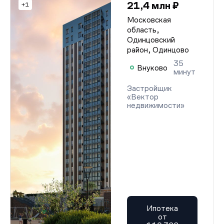
21,4 млн ₽
+1
Московская
область,
Одинцовский
район, Одинцово
35
Внуково
минут
Застройщик
«Вектор
недвижимости»
Ипотека
от