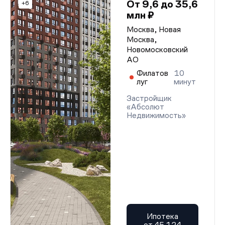
От 9,6 до 35,6
+6
млн ₽
Москва, Новая
Москва,
Новомосковский
АО
Филатов
10
луг
минут
Застройщик
«Абсолют
Недвижимость»
Ипотека
от 45 124