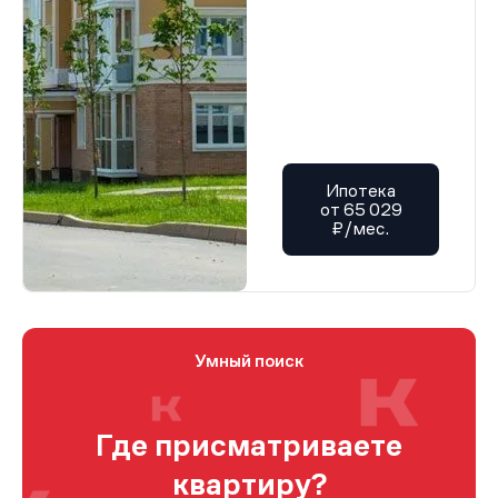
Ипотека
от 65 029
₽/мес.
Умный поиск
Где присматриваете
квартиру?