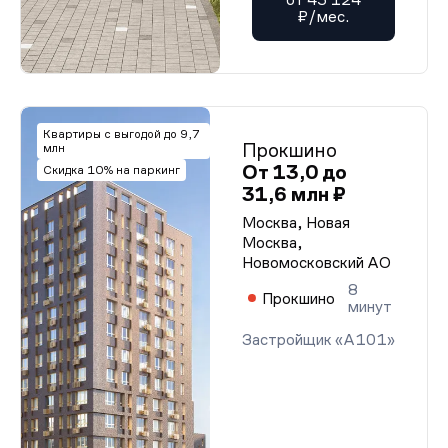
₽/мес.
Квартиры с выгодой до 9,7
Прокшино
млн
От 13,0 до
Скидка 10% на паркинг
31,6 млн ₽
Москва, Новая
Москва,
Новомосковский АО
8
Прокшино
минут
Застройщик «А101»