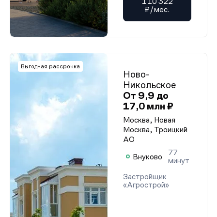
110 322
₽/мес.
Выгодная рассрочка
Ново-
Никольское
От 9,9 до
17,0 млн ₽
Москва, Новая
Москва, Троицкий
АО
77
Внуково
минут
Застройщик
«Агрострой»