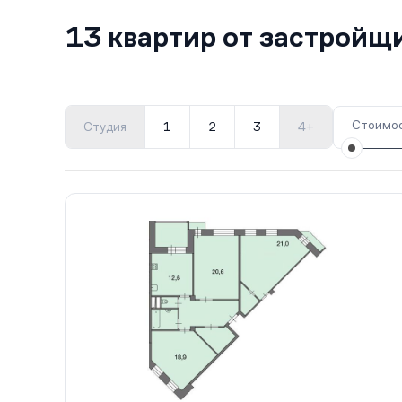
13 квартир от застройщ
Стоимос
Студия
1
2
3
4+
Все корпуса
10 (д. 12)
10 кв.
Сдан
7 (д.