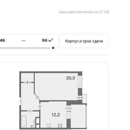
Цены действительны на 07.08
46
—
96
м²
Корпус и срок сдачи