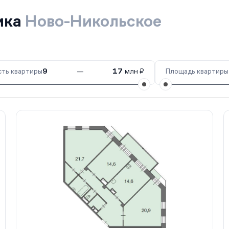
ика
Ново-Никольское
ть квартиры
9
—
17
млн ₽
Площадь квартиры
 1)
1 кв.
Сдан
6 (д. 10)
1 кв.
Сдан
4 (д. 6)
1 кв.
Сдан