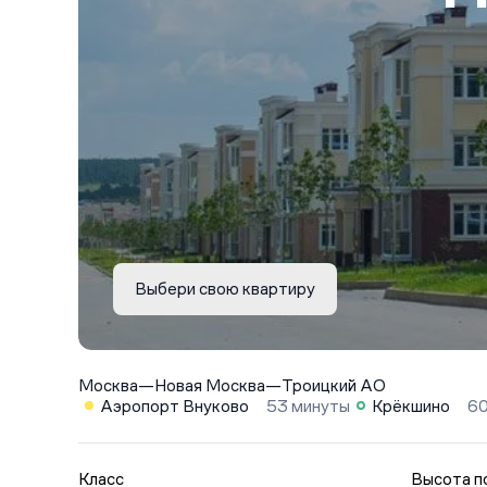
Выбери свою квартиру
Москва
—
Новая Москва
—
Троицкий АО
Аэропорт Внуково
53 минуты
Крёкшино
60
Класс
Высота п