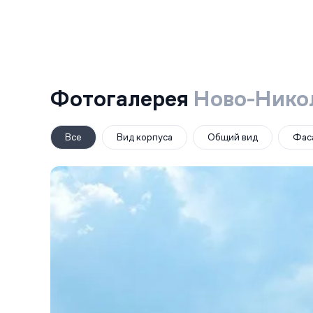
Фотогалерея
Ново-Нико
Все
Вид корпуса
Общий вид
Фас