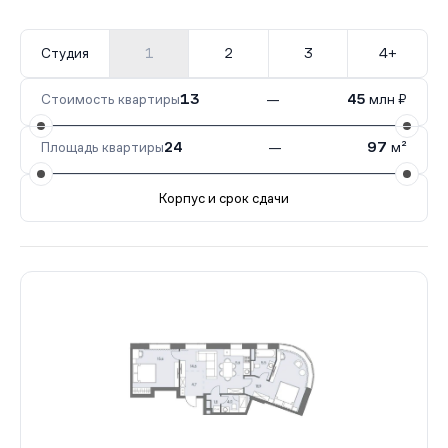
Студия
1
2
3
4+
Стоимость квартиры
13
—
45
млн ₽
Площадь квартиры
24
—
97
м²
Корпус и срок сдачи
Все корпуса
1
19 кв.
IV кв. 2027
4
42 кв.
IV кв. 