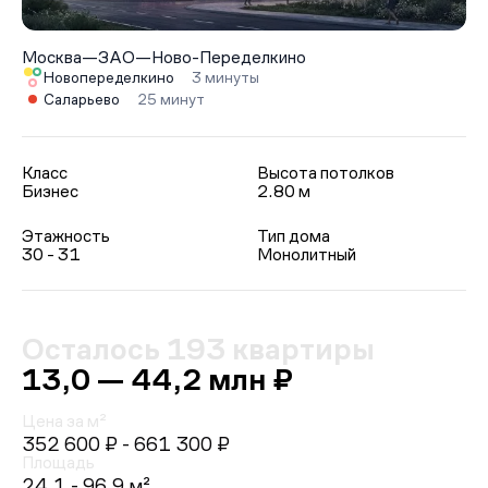
Москва
—
ЗАО
—
Ново-Переделкино
Новопеределкино
3 минуты
Саларьево
25 минут
Класс
Высота потолков
Бизнес
2.80 м
Этажность
Тип дома
30 - 31
Монолитный
Осталось 193 квартиры
13,0 — 44,2 млн ₽
Цена за м²
352 600 ₽
- 661 300 ₽
Площадь
24.1 - 96.9 м²