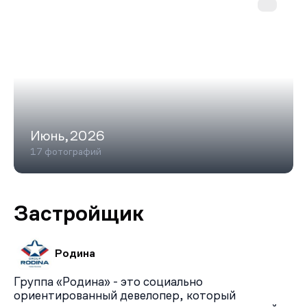
«Новопеределкино» можно добраться на наземном
транспорте (2–2,3 км от ЖК). Для автовладельцев
удобен выезд на Боровское шоссе: за 30 минут можно
доехать до МКАД или делового центра
«Москва‑Сити», а до аэропорта Внуково — около 10
минут на автомобиле.
Июнь,2026
17 фотографий
Застройщик
Родина
Группа «Родина» - это социально
ориентированный девелопер, который