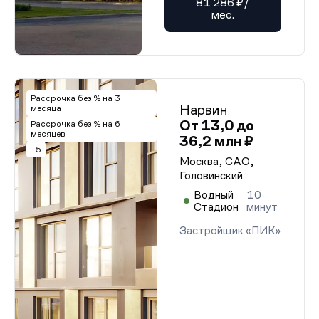
81 286 ₽/
мес.
Рассрочка без % на 3
Нарвин
месяца
От 13,0 до
Рассрочка без % на 6
месяцев
36,2 млн ₽
+5
Москва, САО,
Головинский
Водный
10
Стадион
минут
Застройщик «ПИК»