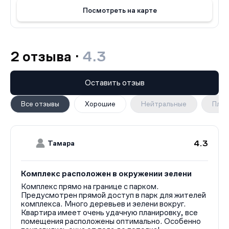
уникальным сочетанием природы и современного
Посмотреть на карте
урбанистического образа жизни.
2 отзыва ·
4.3
Оставить отзыв
Все отзывы
Хорошие
Нейтральные
Плох
4.3
Тамара
Комплекс расположен в окружении зелени
Комплекс прямо на границе с парком.
Предусмотрен прямой доступ в парк для жителей
комплекса. Много деревьев и зелени вокруг.
Квартира имеет очень удачную планировку, все
помещения расположены оптимально. Особенно