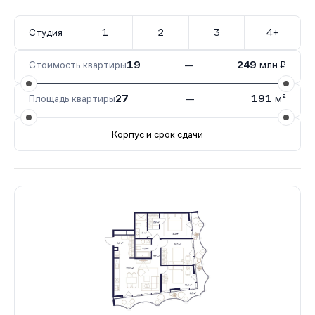
Студия
1
2
3
4+
Стоимость квартиры
19
—
249
млн ₽
Площадь квартиры
27
—
191
м²
Корпус и срок сдачи
Все корпуса
3
17 кв.
III кв. 2026
5
64 кв.
III кв. 