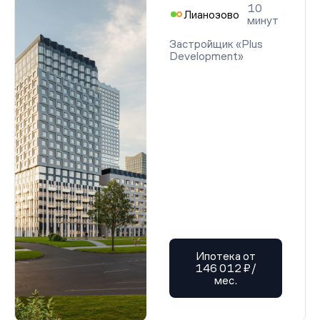
10
Лианозово
минут
Застройщик «Plus
Development»
Ипотека от
146 012 ₽/
мес.