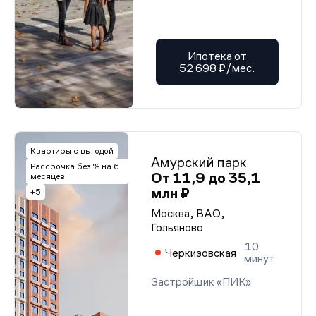
Ипотека от
52 698 ₽/мес.
Квартиры с выгодой
Амурский парк
Рассрочка без % на 6
От 11,9 до 35,1
месяцев
млн ₽
+5
Москва, ВАО,
Гольяново
10
Черкизовская
минут
Застройщик «ПИК»