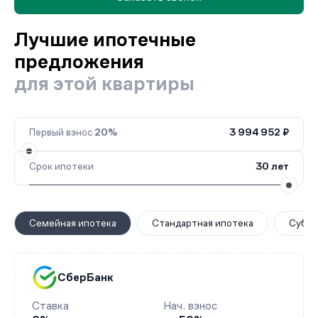
Лучшие ипотечные
предложения
для этой квартиры
Первый взнос
20%
3 994 952 ₽
Срок ипотеки
30 лет
Семейная ипотека
Стандартная ипотека
Субси
СберБанк
Ставка
Нач. взнос