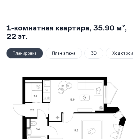
1-комнатная квартира,
35.90 м²
,
22
эт.
Планировка
План этажа
3D
Ход строите