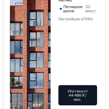
Митино
Пятницкое
20
шоссе
минут
Застройщик «ПИК»
Ипотека от
44 486 ₽/
мес.