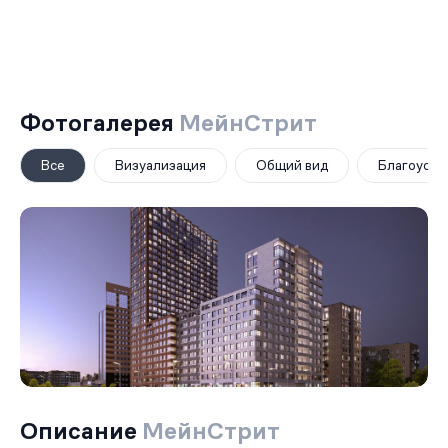
Фотогалерея
МейнСтрит
Все
Визуализация
Общий вид
Благоустр
Описание
МейнСтрит