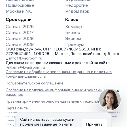
Подмосковье
Недорогие
Москва и МО
Рядом парк
Срок сдачи
Класс
Сдача в 2026
Комфорт
Сдача в 2027
Бизнес
Сдача в 2028
Эконом
Сдача в 2029
Премиум
ООО «Квадрум.ру», ОГРН: 1067746345699, ИНН:
7729542491, 109028, г. Москва, Тессинский пер., д. 5, стр.
1
info@kvadroom.ru
Для связи по вопросам связанными с рекламой на сайте -
reklama@kvadroom.ru
Согласие на обработку персональных данных и политика
конфиденциальности
Пользовательское соглашение
Согласие на получение информационных и рекламных
рассылок
Правила применения рекомендательных технологий
Карта сайта
На сайте применяются рекомендательные технологии предоставления
информации на основе сбора, систематизации и анализа сведений,
Сайт использует ваши куки и
относящихся к предпочтениям пользователей сети «Интернет»,
прочие метаданные.
Узнать
Принять
находящихся на территории Российской Федерации.