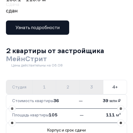
Сдача
сдан
Узнать подробности
2 квартиры от застройщика
МейнСтрит
Цены действительны на 06.08
Студия
1
2
3
4+
Стоимость квартиры
36
—
39
млн ₽
Площадь квартиры
105
—
111
м²
Корпус и срок сдачи
Все корпуса
1
2 кв.
Сдан