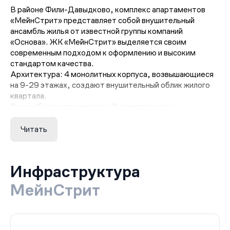
В районе Фили-Давыдково, комплекс апартаментов
«МейнСтрит» представляет собой внушительный
ансамбль жилья от известной группы компаний
«Основа». ЖК «МейнСтрит» выделяется своим
современным подходом к оформлению и высоким
стандартом качества.
Архитектура: 4 монолитных корпуса, возвышающиеся
на 9-29 этажах, создают внушительный облик жилого
квартала.
Разнообразие планировок: В ассортименте
представлены 562 лота с апартаментами от одной до
четырех спален, а также студии.
Читать
Просторные помещения: Потолки в апартаментах
имеют высоту от 3 до 3.6 метров, что создает
ощущение свободы и пространства.
Инфраструктура
Разнообразие площадей: Площадь апартаментов
варьируется от 27.7 до 105 квадратных метров,
МейнСтрит
предоставляя разнообразные варианты для различных
потребностей и предпочтений.
Апартаменты поставляются без отделки и планировки,
предоставляя владельцам возможность воплотить свои