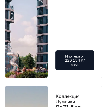
Ипотека от
223 154 ₽/
мес.
Коллекция
Лужники
От 71,6 до