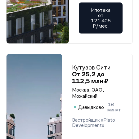
Ипотека
от
121 405
₽/мес.
Кутузов Сити
От 25,2 до
112,5 млн ₽
Москва, ЗАО,
Можайский
18
Давыдково
минут
Застройщик «Plato
Development»