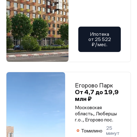
Ипотека
от 25 522
₽/мес.
Егорово Парк
От 4,7 до 19,9
млн ₽
Московская
область, Люберцы
г.о., Егорово пос.
25
Томилино
минут