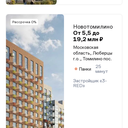
Рассрочка 0%
Новотомилино
От 5,5 до
19,2 млн ₽
Московская
область, Люберцы
г.о., Томилино пос.
25
Панки
минут
Застройщик «3-
RED»