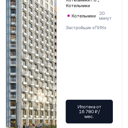
Котельники
20
Котельники
минут
Застройщик «ПИК»
Ипотека от
16 780 ₽/
мес.