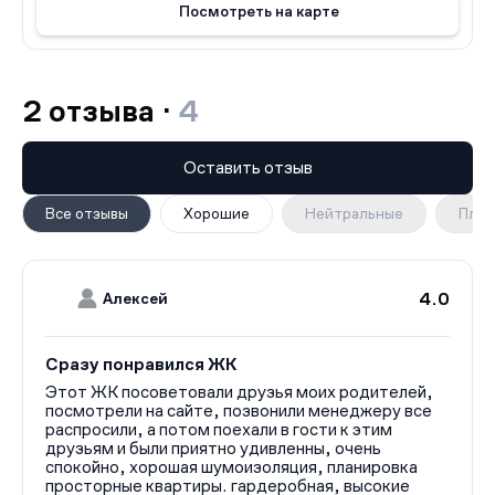
Посмотреть на карте
комплексом. Он предлагает широкий выбор квартир
разных планировок, а также удобную инфраструктуру,
которая удовлетворит потребности всех жителей. Если
вы ищете идеальное место для вашей семьи или
2 отзыва ·
4
инвестиций, ЖК «Гоголь Парк» - это то, что вам нужно.
Оставить отзыв
Все отзывы
Хорошие
Нейтральные
Плох
4.0
Алексей
Сразу понравился ЖК
Этот ЖК посоветовали друзья моих родителей,
посмотрели на сайте, позвонили менеджеру все
распросили, а потом поехали в гости к этим
друзьям и были приятно удивленны, очень
спокойно, хорошая шумоизоляция, планировка
просторные квартиры. гардеробная, высокие