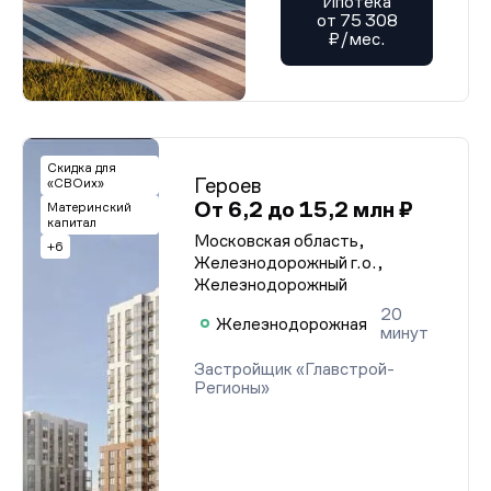
Ипотека
от 75 308
₽/мес.
Скидка для
Героев
«СВОих»
От 6,2 до 15,2 млн ₽
Материнский
капитал
Московская область,
+6
Железнодорожный г.о.,
Железнодорожный
20
Железнодорожная
минут
Застройщик «Главстрой-
Регионы»