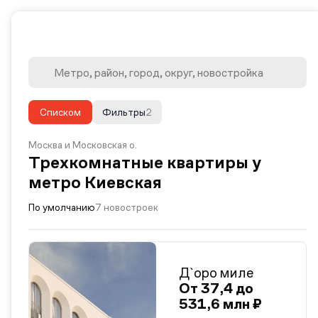
Списком
Фильтры
2
Москва и Московская о.
Трехкомнатные квартиры у
метро Киевская
По умолчанию
7 новостроек
Д`оро миле
От 37,4 до
531,6 млн ₽