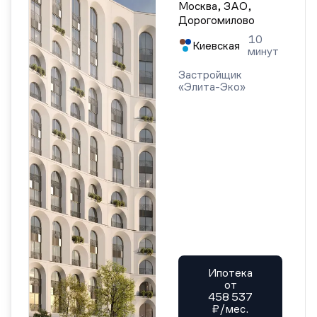
Москва, ЗАО,
Дорогомилово
10
Киевская
минут
Застройщик
«Элита-Эко»
Ипотека
от
458 537
₽/мес.