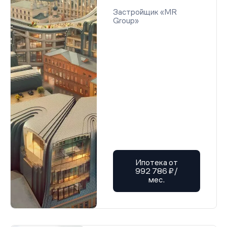
Застройщик «MR
Group»
Ипотека от
992 786 ₽/
мес.