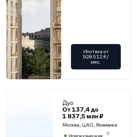
Ипотека от
928 512 ₽/
мес.
Дуо
От 137,4 до
1 837,5 млн ₽
Москва, ЦАО, Якиманка
9
Новокузнецкая