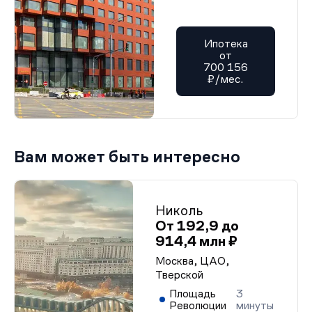
Ипотека
от
700 156
₽/мес.
Вам может быть интересно
Николь
От 192,9 до
914,4 млн ₽
Москва, ЦАО,
Тверской
Площадь
3
Революции
минуты