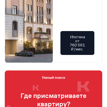
Ипотека
от
760 591
₽/мес.
Умный поиск
Где присматриваете
квартиру?