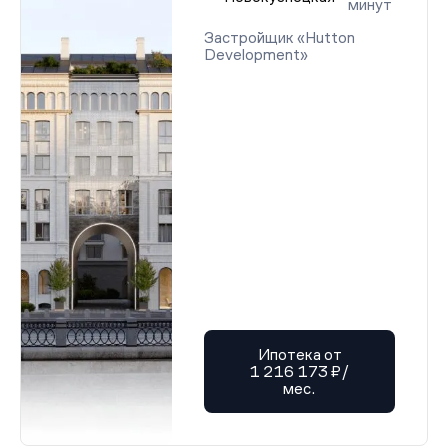
минут
Застройщик «Hutton
Development»
Ипотека от
1 216 173 ₽/
мес.