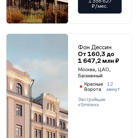
1 356 627
₽/мес.
Фон Дессин
От 160,3 до
1 647,2 млн ₽
Москва, ЦАО,
Басманный
Красные
12
Ворота
минут
Застройщик
«Sminex»