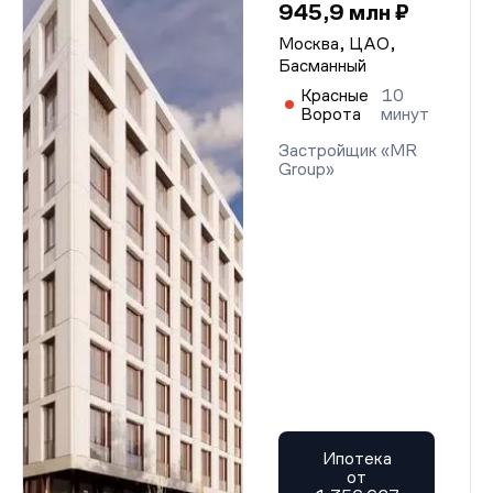
945,9 млн ₽
Москва, ЦАО,
Басманный
Красные
10
Ворота
минут
Застройщик «MR
Group»
Ипотека
от