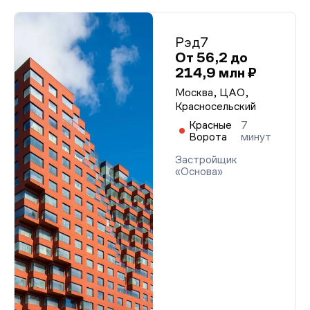
Рэд7
От 56,2 до
214,9 млн ₽
Москва, ЦАО,
Красносельский
Красные
7
Ворота
минут
Застройщик
«Основа»