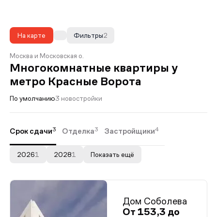
На карте
Фильтры
2
Москва и Московская о.
Многокомнатные квартиры у
метро Красные Ворота
По умолчанию
3 новостройки
3
3
4
Срок сдачи
Отделка
Застройщики
2026
1
2028
1
Показать ещё
Дом Соболева
От 153,3 до