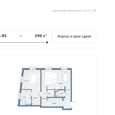
Цены действительны на 07.08
ы
81
—
296
м²
Корпус и срок сдачи