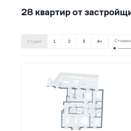
28 квартир от застройщ
Стоимос
Студия
1
2
3
4+
Все корпуса
1
15 кв.
II кв. 2028
2
13 кв.