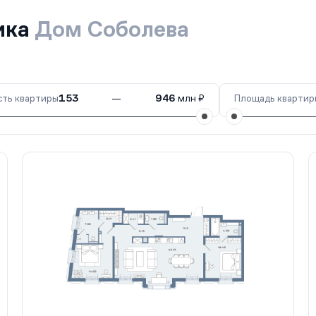
ика
Дом Соболева
ть квартиры
153
—
946
млн ₽
Площадь квартир
II кв. 2028