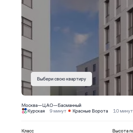
Выбери свою квартиру
Москва
—
ЦАО
—
Басманный
Курская
9 минут
Красные Ворота
10 минут
Класс
Высота п