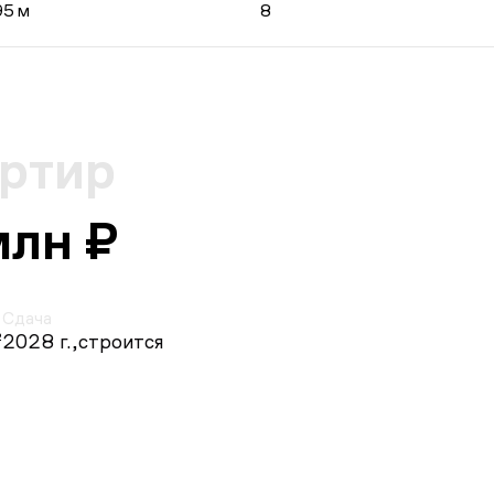
95 м
8
артир
млн ₽
Сдача
²
2028 г.,
строится