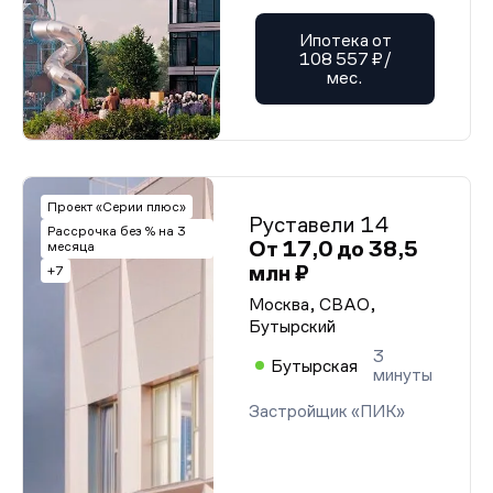
Ипотека от
108 557 ₽/
мес.
Проект «Серии плюс»
Руставели 14
Рассрочка без % на 3
От 17,0 до 38,5
месяца
млн ₽
+7
Москва, СВАО,
Бутырский
3
Бутырская
минуты
Застройщик «ПИК»