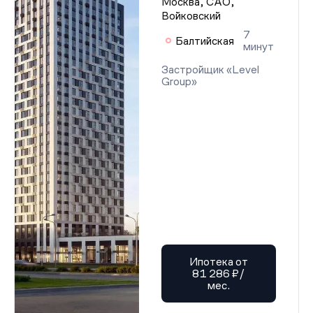
Москва, САО,
Войковский
7
Балтийская
минут
Застройщик «Level
Group»
Ипотека от
81 286 ₽/
мес.