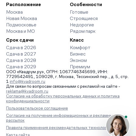
Расположение
Особенности
Москва
Готовые
Новая Москва
Строящиеся
Подмосковье
Недорогие
Москва и МО
Рядом парк
Срок сдачи
Класс
Сдача в 2026
Комфорт
Сдача в 2027
Бизнес
Сдача в 2028
Эконом
Сдача в 2029
Премиум
ООО «Квадрум.ру», ОГРН: 1067746345699, ИНН:
7729542491, 109028, г. Москва, Тессинский пер., д. 5, стр.
1
info@kvadroom.ru
Для связи по вопросам связанными с рекламой на сайте -
reklama@kvadroom.ru
Согласие на обработку персональных данных и политика
конфиденциальности
Пользовательское соглашение
Согласие на получение информационных и рекламных
рассылок
Правила применения рекомендательных технологий
Карта сайта