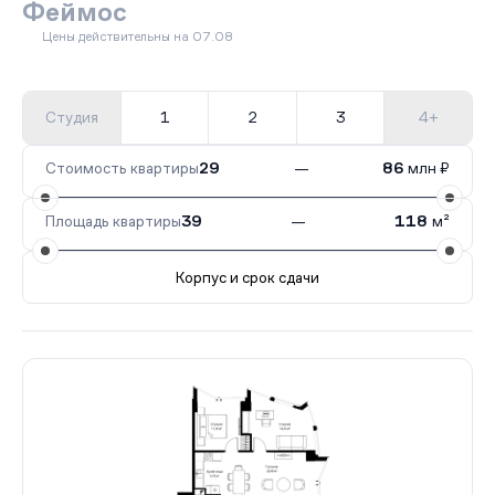
Феймос
Цены действительны на 07.08
Студия
1
2
3
4+
Стоимость квартиры
29
—
86
млн ₽
Площадь квартиры
39
—
118
м²
Корпус и срок сдачи
Все корпуса
Famous
75 кв.
Сдан