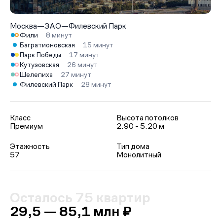
Москва
—
ЗАО
—
Филевский Парк
Фили
8 минут
Багратионовская
15 минут
Парк Победы
17 минут
Кутузовская
26 минут
Шелепиха
27 минут
Филевский Парк
28 минут
Класс
Высота потолков
Премиум
2.90 - 5.20 м
Этажность
Тип дома
57
Монолитный
Осталось 75 квартир
29,5 — 85,1 млн ₽