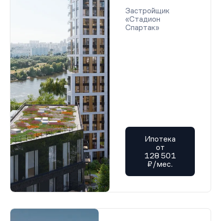
Застройщик
«Стадион
Спартак»
Ипотека
от
128 501
₽/мес.