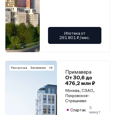
Ипотека от
291 801 ₽/мес.
Рассрочка
Заселение
+6
Примавера
От 30,6 до
476,2 млн ₽
Москва, СЗАО,
Покровское-
Стрешнево
5
Спартак
минут