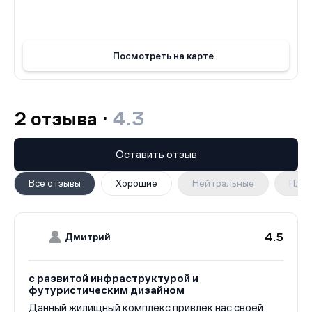
Посмотреть на карте
2 отзыва ·
4.3
Оставить отзыв
Все отзывы
Хорошие
Нейтральные
Плох
4.5
Дмитрий
с развитой инфраструктурой и
футуристическим дизайном
Данный жилищный комплекс привлек нас своей