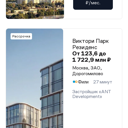
₽/мес.
Рассрочка
Виктори Парк
Резиденс
От 123,6 до
1 722,9 млн ₽
Москва, ЗАО,
Дорогомилово
Фили
27 минут
Застройщик «ANT
Development»