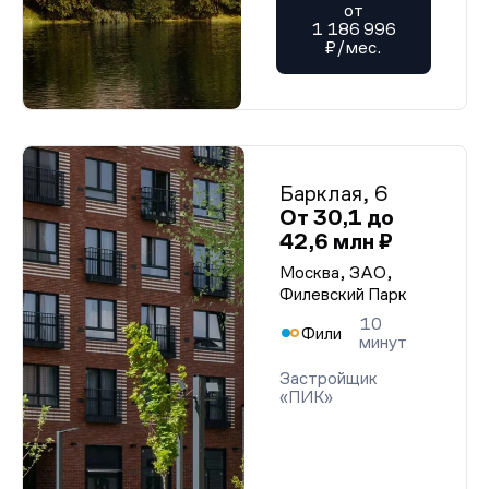
от
1 186 996
₽/мес.
Барклая, 6
От 30,1 до
42,6 млн ₽
Москва, ЗАО,
Филевский Парк
10
Фили
минут
Застройщик
«ПИК»