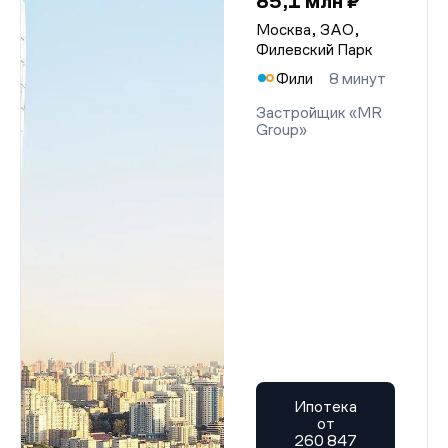
85,1 млн ₽
Москва, ЗАО,
Филевский Парк
Фили
8 минут
Застройщик «MR
Group»
Ипотека
от
260 847