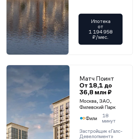
Ипотека
от
1 194 958
₽/мес.
Матч Поинт
От 18,1 до
36,8 млн ₽
Москва, ЗАО,
Филевский Парк
18
Фили
минут
Застройщик «Галс-
Девелопмент»