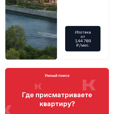
Ипотека
от
144 789
₽/мес.
Умный поиск
Где присматриваете
квартиру?