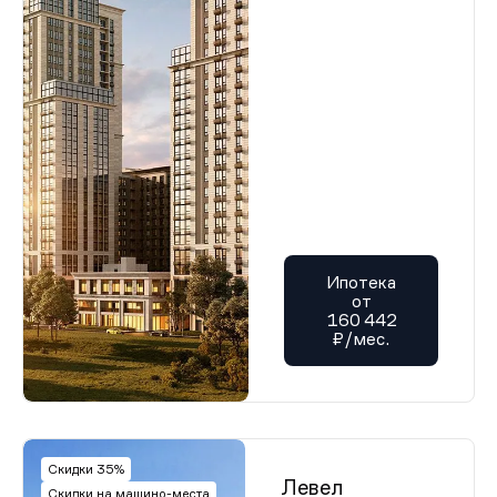
Ипотека
от
160 442
₽/мес.
Скидки 35%
Левел
Скидки на машино-места