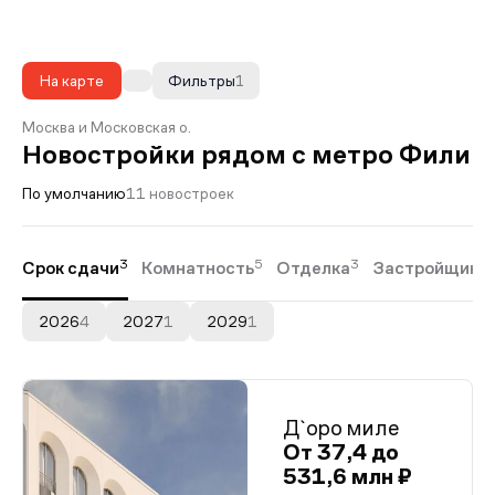
На карте
Фильтры
1
Москва и Московская о.
Новостройки рядом с метро Фили
По умолчанию
11 новостроек
3
5
3
Срок сдачи
Комнатность
Отделка
Застройщики
2026
4
2027
1
2029
1
Д`оро миле
От 37,4 до
531,6 млн ₽