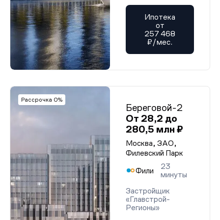
Ипотека
от
257 468
₽/мес.
Рассрочка 0%
Береговой-2
От 28,2 до
280,5 млн ₽
Москва, ЗАО,
Филевский Парк
23
Фили
минуты
Застройщик
«Главстрой-
Регионы»