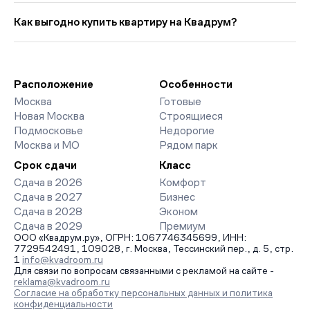
67 858 руб. в мес. Средняя цена кв. метра в этой подборке —
Выбирая «Новостройки рядом с метро Фили», вы найдете
около 1 086 571 руб..
проекты от эконом- до премиум-класса. На страницах ЖК
Как выгодно купить квартиру на Квадрум?
доступны отзывы жильцов о качестве строительства,
интерактивный генплан корпусов, сроки сдачи, особенности
Мы работаем без наценок по официальным ценам
благоустройства дворов и паркингов. База обновляется
девелоперов, включая закрытые старты продаж и скидки.
напрямую от застройщиков.
Наш эксперт бесплатно подберет ЖК под ваш бюджет,
организует просмотр и поможет одобрить ипотеку по
Расположение
Особенности
минимальной ставке. Чтобы зафиксировать цену, оставьте
Москва
Готовые
заявку на обратный звонок.
Новая Москва
Строящиеся
Подмосковье
Недорогие
Москва и МО
Рядом парк
Срок сдачи
Класс
Сдача в 2026
Комфорт
Сдача в 2027
Бизнес
Сдача в 2028
Эконом
Сдача в 2029
Премиум
ООО «Квадрум.ру», ОГРН: 1067746345699, ИНН:
7729542491, 109028, г. Москва, Тессинский пер., д. 5, стр.
1
info@kvadroom.ru
Для связи по вопросам связанными с рекламой на сайте -
reklama@kvadroom.ru
Согласие на обработку персональных данных и политика
конфиденциальности