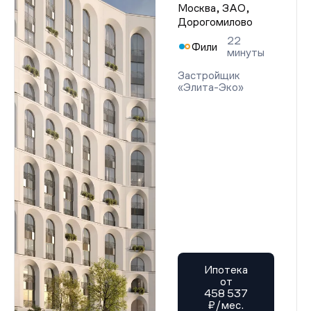
Москва, ЗАО,
Дорогомилово
22
Фили
минуты
Застройщик
«Элита-Эко»
Ипотека
от
458 537
₽/мес.