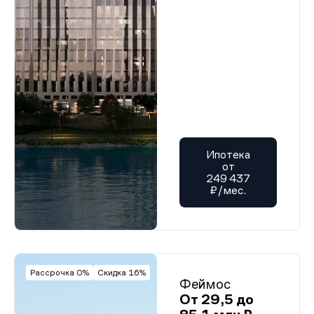
Ипотека
от
249 437
₽/мес.
Рассрочка 0%
Скидка 16%
Феймос
От 29,5 до