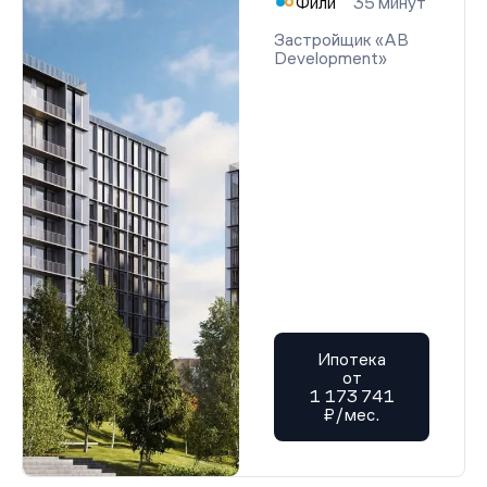
Фили
35 минут
Застройщик «AB
Development»
Ипотека
от
1 173 741
₽/мес.