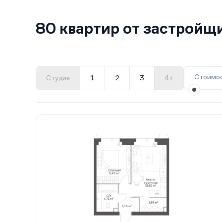
80 квартир от застройщ
Стоимос
Студия
1
2
3
4+
Все корпуса
1
80 кв.
II кв. 2029