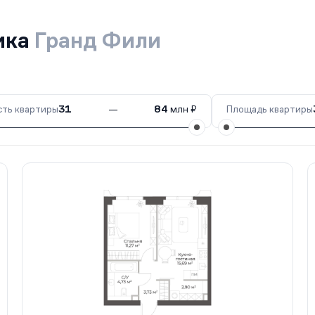
ика
Гранд Фили
ть квартиры
31
—
84
млн ₽
Площадь квартиры