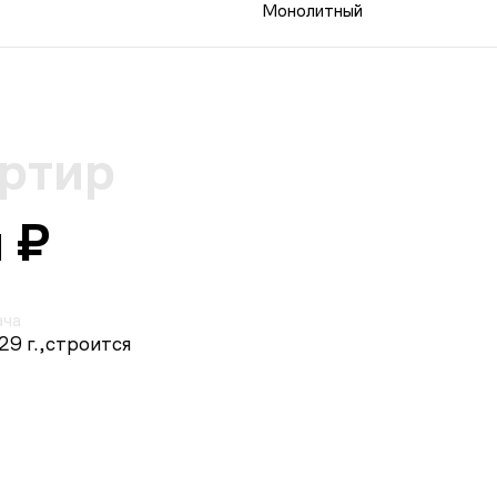
Монолитный
артир
 ₽
ача
9 г.,
строится