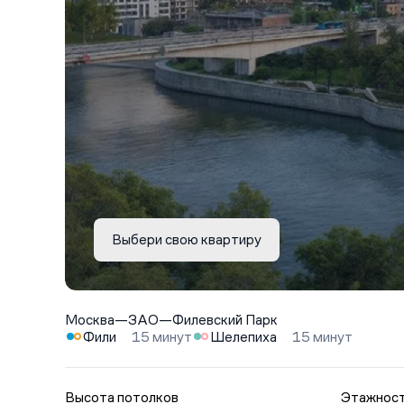
Выбери свою квартиру
Москва
—
ЗАО
—
Филевский Парк
Фили
15 минут
Шелепиха
15 минут
Высота потолков
Этажнос