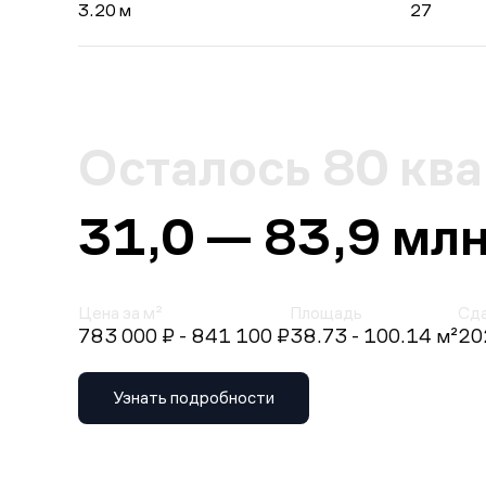
3.20 м
27
Осталось 80 кв
31,0 — 83,9 млн
Цена за м²
Площадь
Сд
783 000 ₽
- 841 100 ₽
38.73 - 100.14 м²
202
Узнать подробности