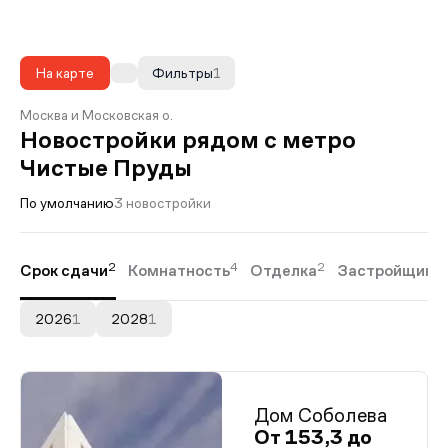
На карте
Фильтры
1
Москва и Московская о.
Новостройки рядом с метро
Чистые Пруды
По умолчанию
3 новостройки
2
4
2
Срок сдачи
Комнатность
Отделка
Застройщики
2026
1
2028
1
Дом Соболева
От 153,3 до