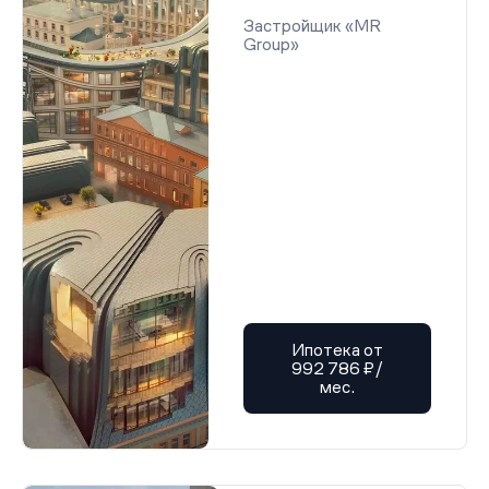
Застройщик «MR
Group»
Ипотека от
992 786 ₽/
мес.