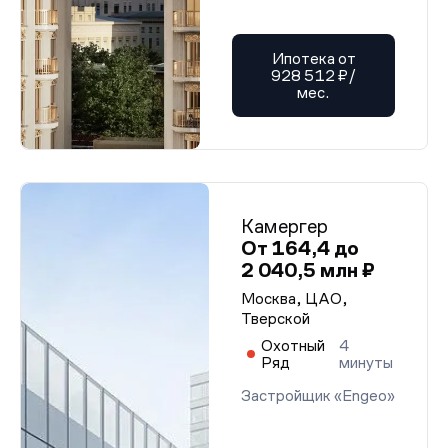
Ипотека от
928 512 ₽/
мес.
Камергер
От 164,4 до
2 040,5 млн ₽
Москва, ЦАО,
Тверской
Охотный
4
Ряд
минуты
Застройщик «Engeo»