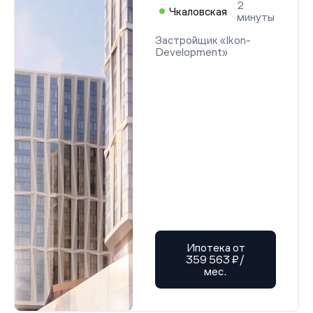
2
Чкаловская
минуты
Застройщик «Ikon-
Development»
Ипотека от
359 563 ₽/
мес.