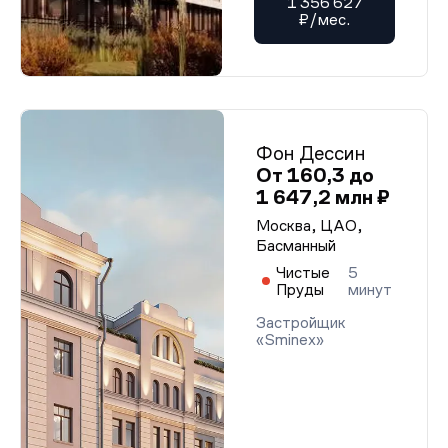
1 356 627
₽/мес.
Фон Дессин
От 160,3 до
1 647,2 млн ₽
Москва, ЦАО,
Басманный
Чистые
5
Пруды
минут
Застройщик
«Sminex»