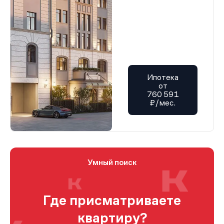
Ипотека
от
760 591
₽/мес.
Умный поиск
Где присматриваете
квартиру?