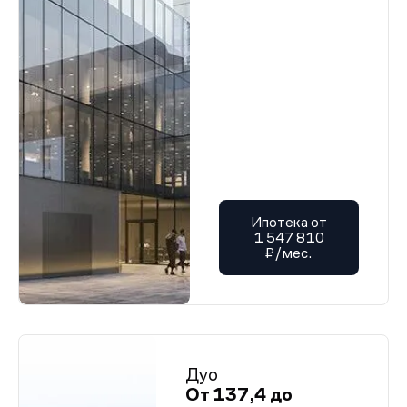
Ипотека от
1 547 810
₽/мес.
Дуо
От 137,4 до