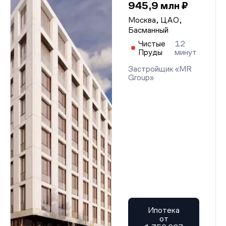
945,9 млн ₽
Москва, ЦАО,
Басманный
Чистые
12
Пруды
минут
Застройщик «MR
Group»
Ипотека
от