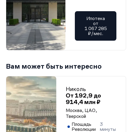
Ипотека
от
1 067 285
₽/мес.
Вам может быть интересно
Николь
От 192,9 до
914,4 млн ₽
Москва, ЦАО,
Тверской
Площадь
3
Революции
минуты