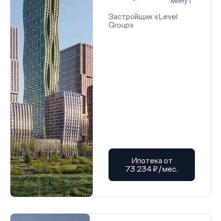
минут
Застройщик «Level
Group»
Ипотека от
73 234 ₽/мес.