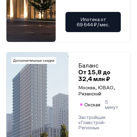
Ипотека от
69 644 ₽/мес.
Дополнительные скидки
Баланс
От 15,8 до
32,4 млн ₽
Москва, ЮВАО,
Рязанский
5
Окская
минут
Застройщик
«Главстрой-
Регионы»