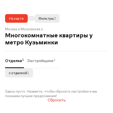
На карте
Фильтры
2
Москва и Московская о.
Многокомнатные квартиры у
метро Кузьминки
1
1
Отделка
Застройщики
с отделкой
1
Здесь пусто. Нажмите, чтобы сбросить настройки и мы
покажем лучшие предложения!
Сбросить