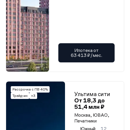
Ипотека от
63 413 ₽/мес.
Рассрочка с ПВ 40%
Ультима сити
Трейд-ин
+3
От 18,3 до
51,4 млн ₽
Москва, ЮВАО,
Печатники
Южный
12