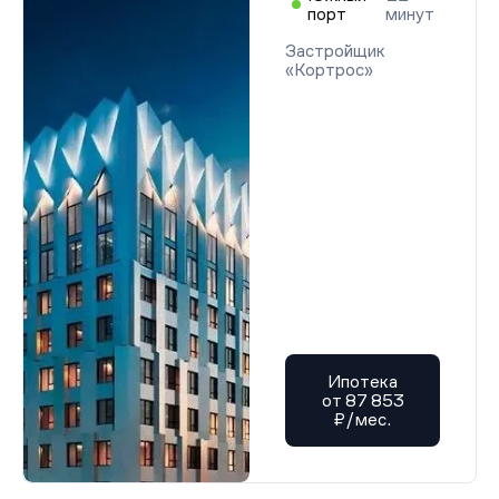
порт
минут
Застройщик
«Кортрос»
Ипотека
от 87 853
₽/мес.