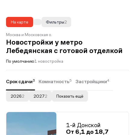
На карте
Фильтры
2
Москва и Московская о.
Новостройки у метро
Лебедянская с готовой отделкой
По умолчанию
1 новостройка
3
5
4
Срок сдачи
Комнатность
Застройщики
2026
2
2027
2
Показать ещё
1-й Донской
От 6,1 до 18,7