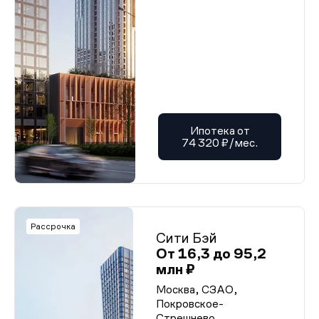
Ипотека от
74 320 ₽/мес.
Рассрочка
Сити Бэй
От 16,3 до 95,2
млн ₽
Москва, СЗАО,
Покровское-
Стрешнево