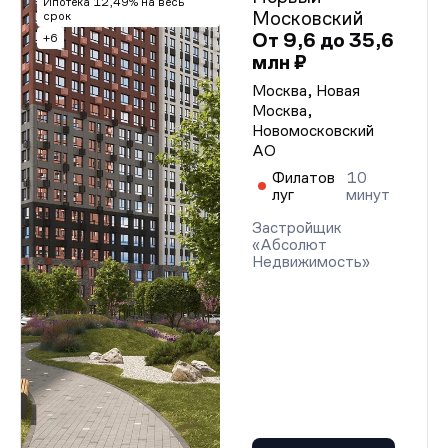
Ипотека 12,49% на весь
Московский
срок
От 9,6 до 35,6
+6
млн ₽
Москва, Новая
Москва,
Новомосковский
АО
Филатов
10
луг
минут
Застройщик
«Абсолют
Недвижимость»