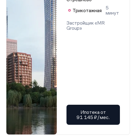
5
Трикотажная
минут
Застройщик «MR
Group»
Ипотека от
91 145 ₽/мес.