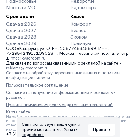
Подмосковье
Недорогие
Москва и МО
Рядом парк
Срок сдачи
Класс
Сдача в 2026
Комфорт
Сдача в 2027
Бизнес
Сдача в 2028
Эконом
Сдача в 2029
Премиум
ООО «Квадрум.ру», ОГРН: 1067746345699, ИНН:
7729542491, 109028, г. Москва, Тессинский пер., д. 5, стр.
1
info@kvadroom.ru
Для связи по вопросам связанными с рекламой на сайте -
reklama@kvadroom.ru
Согласие на обработку персональных данных и политика
конфиденциальности
Пользовательское соглашение
Согласие на получение информационных и рекламных
рассылок
Правила применения рекомендательных технологий
Карта сайта
На сайте применяются рекомендательные технологии предоставления
информации на основе сбора, систематизации и анализа сведений,
Сайт использует ваши куки и
относящихся к предпочтениям пользователей сети «Интернет»,
прочие метаданные.
Узнать
Принять
находящихся на территории Российской Федерации.
+7 (495) 157-88-80
подробнее