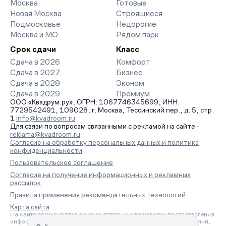
Москва
Готовые
заявку на обратный звонок.
Новая Москва
Строящиеся
Подмосковье
Недорогие
Москва и МО
Рядом парк
Срок сдачи
Класс
Сдача в 2026
Комфорт
Сдача в 2027
Бизнес
Сдача в 2028
Эконом
Сдача в 2029
Премиум
ООО «Квадрум.ру», ОГРН: 1067746345699, ИНН:
7729542491, 109028, г. Москва, Тессинский пер., д. 5, стр.
1
info@kvadroom.ru
Для связи по вопросам связанными с рекламой на сайте -
reklama@kvadroom.ru
Согласие на обработку персональных данных и политика
конфиденциальности
Пользовательское соглашение
Согласие на получение информационных и рекламных
рассылок
Правила применения рекомендательных технологий
Карта сайта
На сайте применяются рекомендательные технологии предоставления
информации на основе сбора, систематизации и анализа сведений,