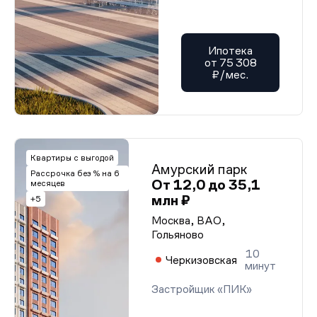
Ипотека
от 75 308
₽/мес.
Квартиры с выгодой
Амурский парк
Рассрочка без % на 6
От 12,0 до 35,1
месяцев
млн ₽
+5
Москва, ВАО,
Гольяново
10
Черкизовская
минут
Застройщик «ПИК»