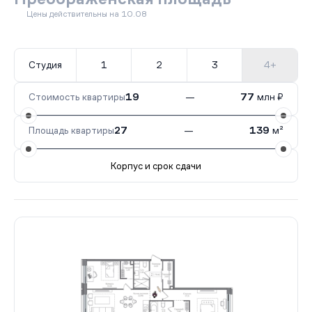
Цены действительны на 10.08
Студия
1
2
3
4+
Стоимость квартиры
19
—
77
млн ₽
Площадь квартиры
27
—
139
м²
Корпус и срок сдачи
Все корпуса
3 (2 очередь)
18 кв.
II кв. 2027
4 (2