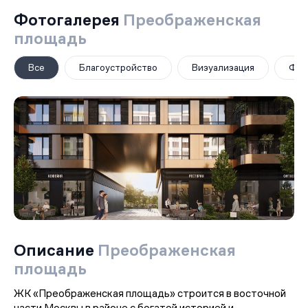
Фотогалерея
Преображенская
площадь
Все
Благоустройство
Визуализация
Фас
Описание
Преображенская
площадь
ЖК «Преображенская площадь» строится в восточной
части Москвы в районе с богатой историей и