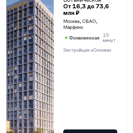
От 16,3 до 73,6
млн ₽
Москва, СВАО,
Марфино
15
Фонвизинская
минут
Застройщик «Основа»