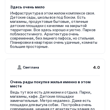
перголы с качелями, скамьи в тени деревьев, для семей
с детьми — игровые пространства с необычным
Здесь очень мило
рельефом, песочницы, горки, качели, для владельцев
Инфраструктура в этом жилом комплексе своя.
собак — специальные места для выгула, для тех, кто
Детские сады, школы все под боком. Есть
магазины, продуктовые бытовые, отличные
любит проводить время активно — зона воркаута,
детские площадки с качелями на закрытой
теннисные столы. На территории ЖК также появится
территории. Все здесь хорошо и уютно. Парков
пешеходный бульвар с бутиками и кофейнями.
поблизости много. Архитектура очень
Квартирография и отделка
современная, без лишнего пафоса, но стильная.
Планировки в квартирах очень удачные, комнаты
В ЖК «Преображенская площадь» представлен
большие просторные.
широкий выбор планировочных решений — от
однокомнатных до четырехкомнатных квартир,
площадью от 37 до 126 кв. метров. В проекте есть
квартиры семейного формата, лоты с возможностью
4.0
Светлана
установки камина, лоты с террасой. Все квартиры
передаются покупателям без ремонта и со свободной
планировкой.
Очень рады покупке жилья именно в этом
В каждой секции на этаже располагается от 3 до 5
месте
квартир. В доме первой очереди предусмотрено
Ведь тут все есть для жизни и отдыха. Парки,
широкоформатное остекление, в домах второй
магазины, кафе. Детские площадки
очереди — панорамное.
замечательные. Метро недалеко. Даже есть
Купить квартиру в ЖК «Преображенская площадь»
площадки для выгула собак. Постройка очень
современная, начиная от архитектуы здания до
можно по 100% предоплате или в ипотеку от банков-