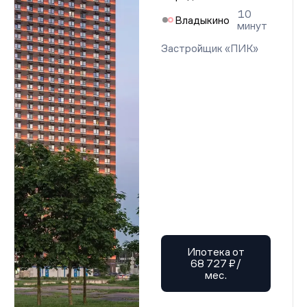
10
Владыкино
минут
Застройщик «ПИК»
Ипотека от
68 727 ₽/
мес.