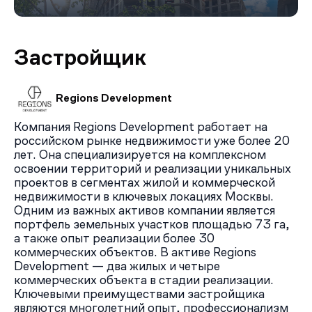
минут.
В 500 метрах от ЖК протекает река Яуза, вокруг
новостройки — жилые кварталы. Из-за особой
Застройщик
исторической значимости этого района здесь никогда
не было крупных и вредных производств, однако на
качестве экологии сказывается соседство с
промышленными районами и недостаток озеленения.
Regions Development
Ближайшие к новостройке зеленые зоны: сквер на
Компания Regions Development работает на
Краснобогатырской улице — 3 минуты пешком,
российском рынке недвижимости уже более 20
Черкизовский детский парк — 15 минут пешком,
лет. Она специализируется на комплексном
северный и южный Хапиловские скверы — 6 – 8 минут
освоении территорий и реализации уникальных
ходьбы, парк Сокольники — 22 минуты пешком, парк
проектов в сегментах жилой и коммерческой
Измайлово — 30 минут пешком.
недвижимости в ключевых локациях Москвы.
Инфраструктура
Одним из важных активов компании является
На первых этажах зданий располагаются коммерческие
портфель земельных участков площадью 73 га,
помещения, в которых смогут разместиться магазины,
а также опыт реализации более 30
кафе и рестораны, салоны красоты и барбершопы,
коммерческих объектов. В активе Regions
досуговые центры и спортивные студии.
Development — два жилых и четыре
Также на сайте ЖК «Преображенская площадь»
коммерческих объекта в стадии реализации.
заявлено строительство детского сада на 200
Ключевыми преимуществами застройщика
воспитанников и средней школы с математическим
являются многолетний опыт, профессионализм