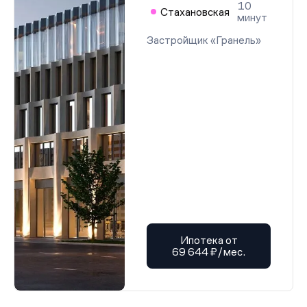
10
Стахановская
минут
Застройщик «Гранель»
Ипотека от
69 644 ₽/мес.