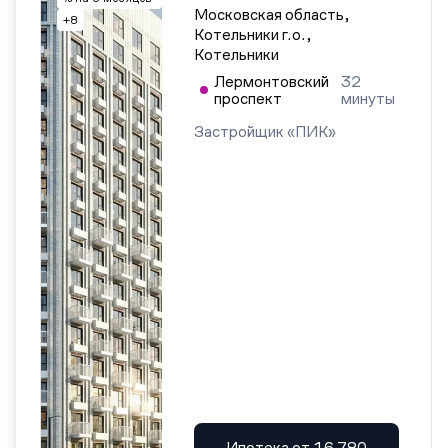
Московская область,
+8
Котельники г.о.,
Котельники
Лермонтовский
32
проспект
минуты
Застройщик «ПИК»
Ипотека от 16 780