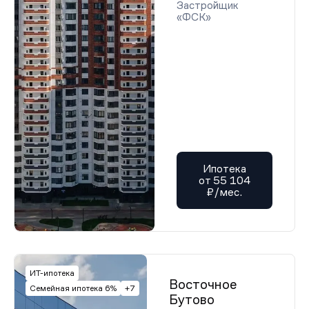
Застройщик
«ФСК»
Ипотека
от 55 104
₽/мес.
ИТ-ипотека
Восточное
Семейная ипотека 6%
+7
Бутово