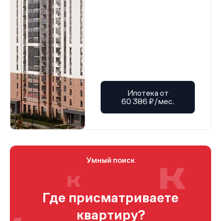
Ипотека от
60 386 ₽/мес.
Умный поиск
Где присматриваете
квартиру?