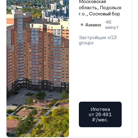
Московская
область, Подольск
г.о., Сосновый бор
46
Аннино
минут
Застройщик «G3
group»
Ипотека
от 26 491
₽/мес.