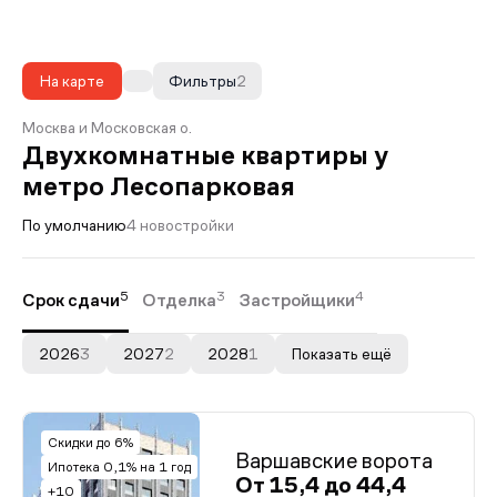
На карте
Фильтры
2
Москва и Московская о.
Двухкомнатные квартиры у
метро Лесопарковая
По умолчанию
4 новостройки
5
3
4
Срок сдачи
Отделка
Застройщики
2026
3
2027
2
2028
1
Показать ещё
Скидки до 6%
Варшавские ворота
Ипотека 0,1% на 1 год
От 15,4 до 44,4
+10