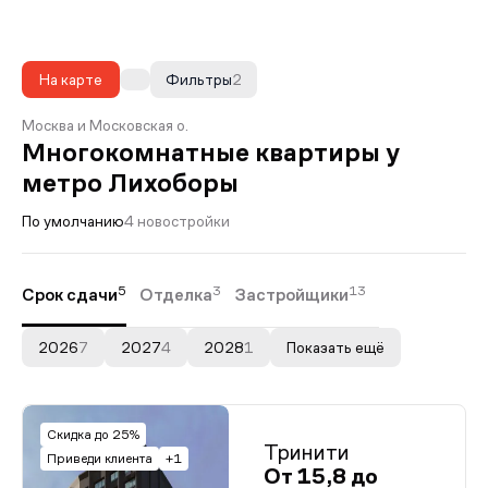
На карте
Фильтры
2
Москва и Московская о.
Многокомнатные квартиры у
метро Лихоборы
По умолчанию
4 новостройки
5
3
13
Срок сдачи
Отделка
Застройщики
2026
7
2027
4
2028
1
Показать ещё
Скидка до 25%
Тринити
Приведи клиента
+1
От 15,8 до