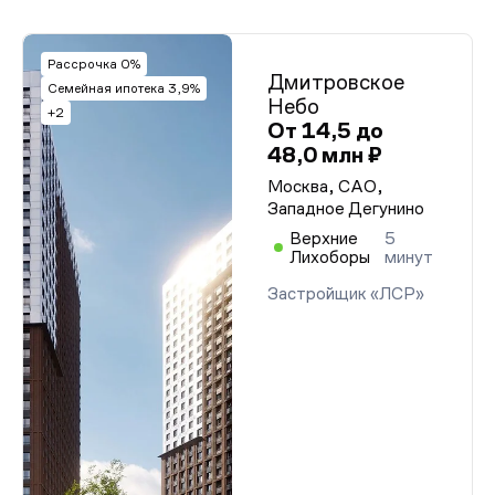
Рассрочка 0%
Дмитровское
Семейная ипотека 3,9%
Небо
+2
От 14,5 до
48,0 млн ₽
Москва, САО,
Западное Дегунино
Верхние
5
Лихоборы
минут
Застройщик «ЛСР»