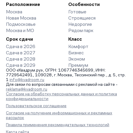
организует просмотр и поможет одобрить ипотеку по
Расположение
Особенности
минимальной ставке. Чтобы зафиксировать цену, оставьте
Москва
Готовые
заявку на обратный звонок.
Новая Москва
Строящиеся
Подмосковье
Недорогие
Москва и МО
Рядом парк
Срок сдачи
Класс
Сдача в 2026
Комфорт
Сдача в 2027
Бизнес
Сдача в 2028
Эконом
Сдача в 2029
Премиум
ООО «Квадрум.ру», ОГРН: 1067746345699, ИНН:
7729542491, 109028, г. Москва, Тессинский пер., д. 5, стр.
1
info@kvadroom.ru
Для связи по вопросам связанными с рекламой на сайте -
reklama@kvadroom.ru
Согласие на обработку персональных данных и политика
конфиденциальности
Пользовательское соглашение
Согласие на получение информационных и рекламных
рассылок
Правила применения рекомендательных технологий
Карта сайта