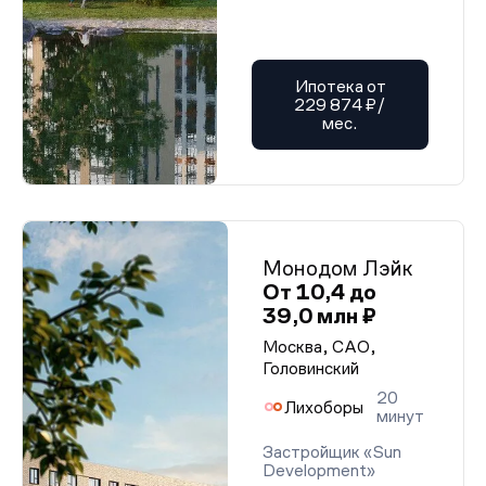
Ипотека от
229 874 ₽/
мес.
Монодом Лэйк
От 10,4 до
39,0 млн ₽
Москва, САО,
Головинский
20
Лихоборы
минут
Застройщик «Sun
Development»