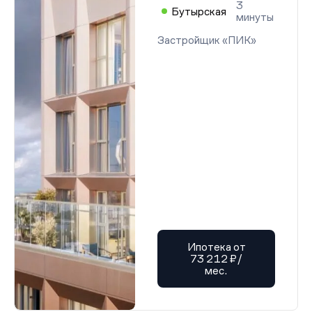
3
Бутырская
минуты
Застройщик «ПИК»
Ипотека от
73 212 ₽/
мес.