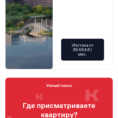
Ипотека от
36 654 ₽/
мес.
Умный поиск
Где присматриваете
квартиру?