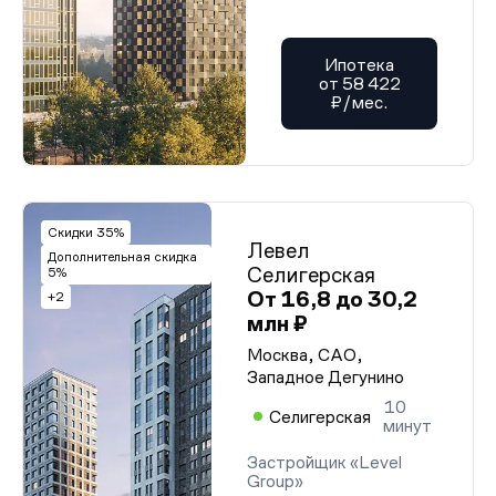
Ипотека
от 58 422
₽/мес.
Скидки 35%
Левел
Дополнительная скидка
Селигерская
5%
От 16,8 до 30,2
+2
млн ₽
Москва, САО,
Западное Дегунино
10
Селигерская
минут
Застройщик «Level
Group»