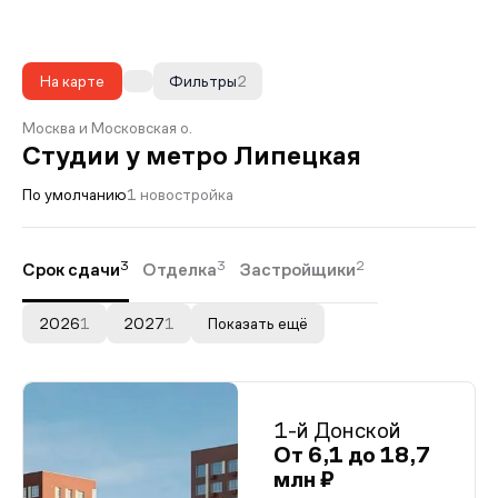
На карте
Фильтры
2
Москва и Московская о.
Студии у метро Липецкая
По умолчанию
1 новостройка
3
3
2
Срок сдачи
Отделка
Застройщики
2026
1
2027
1
Показать ещё
1-й Донской
От 6,1 до 18,7
млн ₽