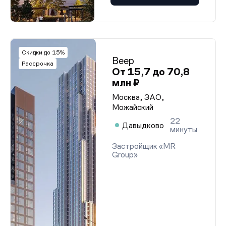
Скидки до 15%
Веер
Рассрочка
От 15,7 до 70,8
млн ₽
Москва, ЗАО,
Можайский
22
Давыдково
минуты
Застройщик «MR
Group»