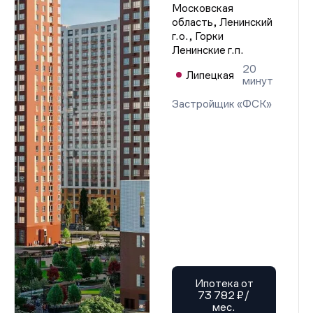
Московская
область, Ленинский
г.о., Горки
Ленинские г.п.
20
Липецкая
минут
Застройщик «ФСК»
Ипотека от
73 782 ₽/
мес.