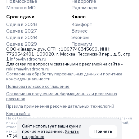
Подмосковье
Недорогие
Москва и МО
Рядом парк
Срок сдачи
Класс
Сдача в 2026
Комфорт
Сдача в 2027
Бизнес
Сдача в 2028
Эконом
Сдача в 2029
Премиум
ООО «Квадрум.ру», ОГРН: 1067746345699, ИНН:
7729542491, 109028, г. Москва, Тессинский пер., д. 5, стр.
1
info@kvadroom.ru
Для связи по вопросам связанными с рекламой на сайте -
reklama@kvadroom.ru
Согласие на обработку персональных данных и политика
конфиденциальности
Пользовательское соглашение
Согласие на получение информационных и рекламных
рассылок
Правила применения рекомендательных технологий
Карта сайта
На сайте применяются рекомендательные технологии предоставления
информации на основе сбора, систематизации и анализа сведений,
Сайт использует ваши куки и
относящихся к предпочтениям пользователей сети «Интернет»,
прочие метаданные.
Узнать
Принять
находящихся на территории Российской Федерации.
+7 (495) 157-88-80
подробнее