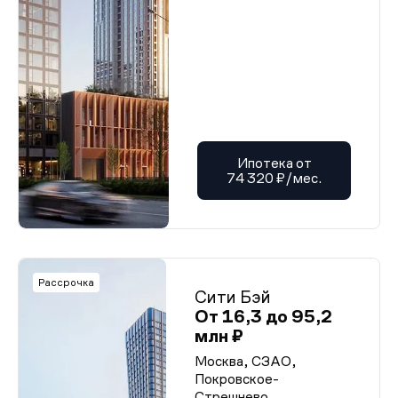
Ипотека от
74 320 ₽/мес.
Рассрочка
Сити Бэй
От 16,3 до 95,2
млн ₽
Москва, СЗАО,
Покровское-
Стрешнево