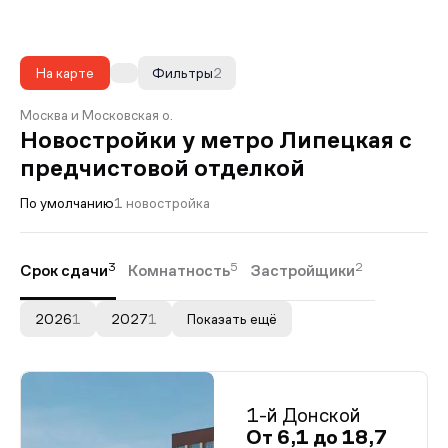
На карте
Фильтры
2
Москва и Московская о.
Новостройки у метро Липецкая с
предчистовой отделкой
По умолчанию
1 новостройка
3
5
2
Срок сдачи
Комнатность
Застройщики
2026
1
2027
1
Показать ещё
1-й Донской
От 6,1 до 18,7