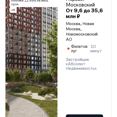
Ипотека 12,49% на весь
Московский
срок
От 9,6 до 35,6
+6
млн ₽
Москва, Новая
Москва,
Новомосковский
АО
Филатов
10
луг
минут
Застройщик
«Абсолют
Недвижимость»