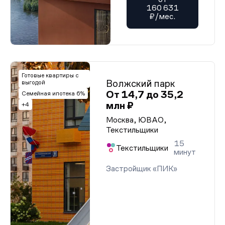
160 631
₽/мес.
Готовые квартиры с
Волжский парк
выгодой
От 14,7 до 35,2
Семейная ипотека 6%
млн ₽
+4
Москва, ЮВАО,
Текстильщики
15
Текстильщики
минут
Застройщик «ПИК»