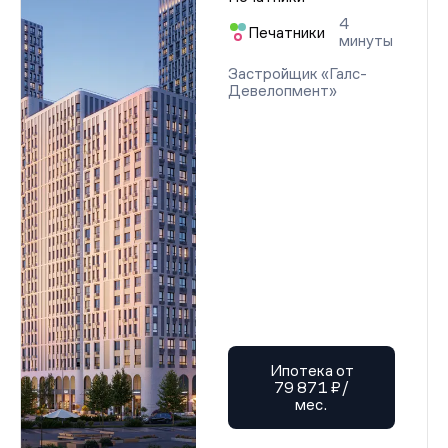
4
Печатники
минуты
Застройщик «Галс-
Девелопмент»
Ипотека от
79 871 ₽/
мес.