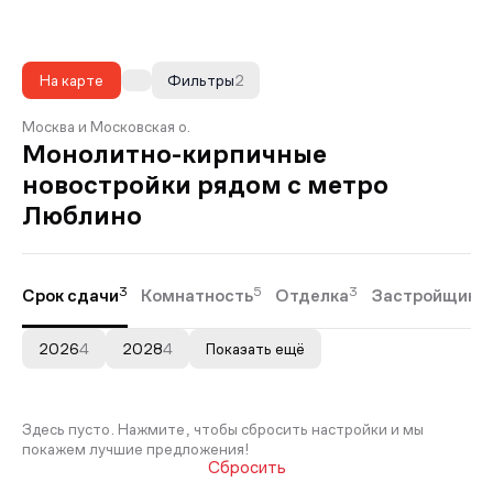
На карте
Фильтры
2
Москва и Московская о.
Монолитно-кирпичные
новостройки рядом с метро
Люблино
3
5
3
Срок сдачи
Комнатность
Отделка
Застройщики
2026
4
2028
4
Показать ещё
Здесь пусто. Нажмите, чтобы сбросить настройки и мы
покажем лучшие предложения!
Сбросить