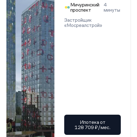
Мичуринский
4
проспект
минуты
Застройщик
«Мосреалстрой»
Ипотека от
128 709 ₽/мес.