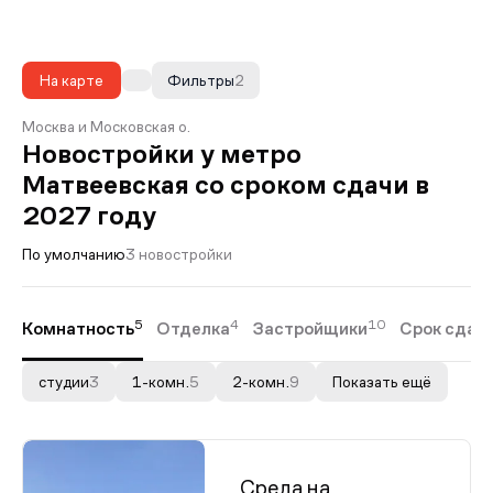
На карте
Фильтры
2
Москва и Московская о.
Новостройки у метро
Матвеевская со сроком сдачи в
2027 году
По умолчанию
3 новостройки
5
4
10
Комнатность
Отделка
Застройщики
Срок сдач
студии
3
1-комн.
5
2-комн.
9
Показать ещё
Среда на