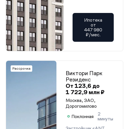
Ипотека
от
447 980
₽/мес.
Рассрочка
Виктори Парк
Резиденс
От 123,6 до
1 722,9 млн ₽
Москва, ЗАО,
Дорогомилово
2
Поклонная
минуты
Застройщик «ANT