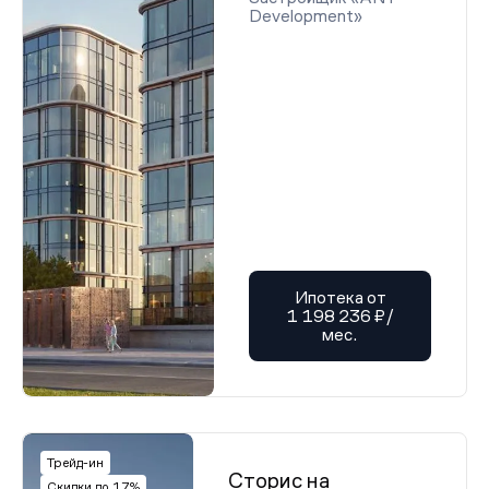
Development»
Ипотека от
1 198 236 ₽/
мес.
Трейд-ин
Сторис на
Скидки до 17%