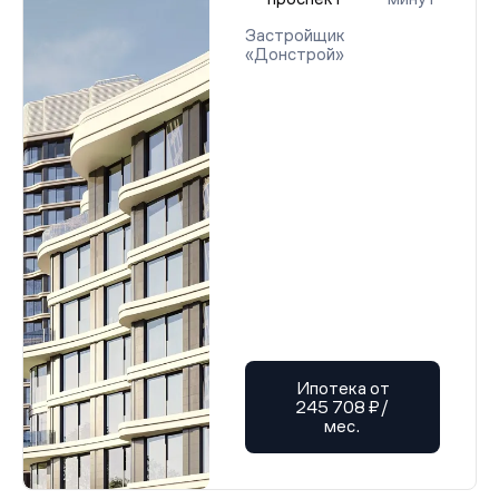
Застройщик
«Донстрой»
Ипотека от
245 708 ₽/
мес.