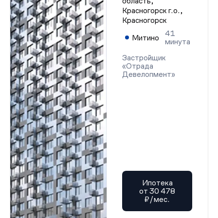
область,
Красногорск г.о.,
Красногорск
41
Митино
минута
Застройщик
«Отрада
Девелопмент»
Ипотека
от 30 478
₽/мес.