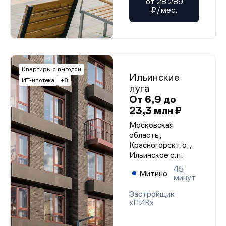
от 28 289
₽/мес.
Квартиры с выгодой
Ильинские
ИТ-ипотека
+8
луга
От 6,9 до
23,3 млн ₽
Московская
область,
Красногорск г.о.,
Ильинское с.п.
45
Митино
минут
Застройщик
«ПИК»