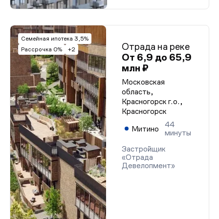
Семейная ипотека 3,5%
Отрада на реке
Рассрочка 0%
+2
От 6,9 до 65,9
млн ₽
Московская
область,
Красногорск г.о.,
Красногорск
44
Митино
минуты
Застройщик
«Отрада
Девелопмент»