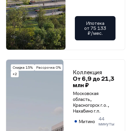
Ипотека
от 75 133
₽/мес.
Скидка 15%
Рассрочка 0%
Коллекция
+2
От 6,9 до 21,3
млн ₽
Московская
область,
Красногорск г.о.,
Нахабино г.п.
44
Митино
минуты