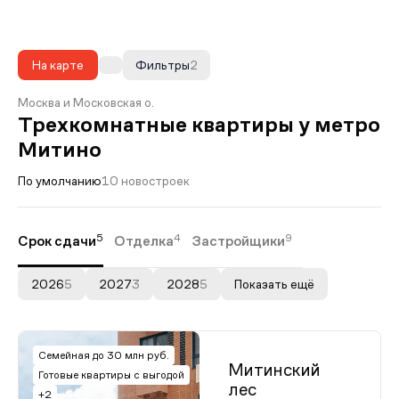
На карте
Фильтры
2
Москва и Московская о.
Трехкомнатные квартиры у метро
Митино
По умолчанию
10 новостроек
5
4
9
Срок сдачи
Отделка
Застройщики
2026
5
2027
3
2028
5
Показать ещё
Семейная до 30 млн руб.
Митинский
Готовые квартиры с выгодой
лес
+2