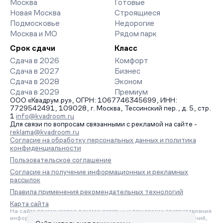
Москва
Готовые
заявку на обратный звонок.
Новая Москва
Строящиеся
Подмосковье
Недорогие
Москва и МО
Рядом парк
Срок сдачи
Класс
Сдача в 2026
Комфорт
Сдача в 2027
Бизнес
Сдача в 2028
Эконом
Сдача в 2029
Премиум
ООО «Квадрум.ру», ОГРН: 1067746345699, ИНН:
7729542491, 109028, г. Москва, Тессинский пер., д. 5, стр.
1
info@kvadroom.ru
Для связи по вопросам связанными с рекламой на сайте -
reklama@kvadroom.ru
Согласие на обработку персональных данных и политика
конфиденциальности
Пользовательское соглашение
Согласие на получение информационных и рекламных
рассылок
Правила применения рекомендательных технологий
Карта сайта
На сайте применяются рекомендательные технологии предоставления
информации на основе сбора, систематизации и анализа сведений,