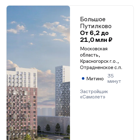
Большое
Путилково
От 6,2 до
21,0 млн ₽
Московская
область,
Красногорск г.о.,
Отрадненское с.п.
35
Митино
минут
Застройщик
«Самолет»