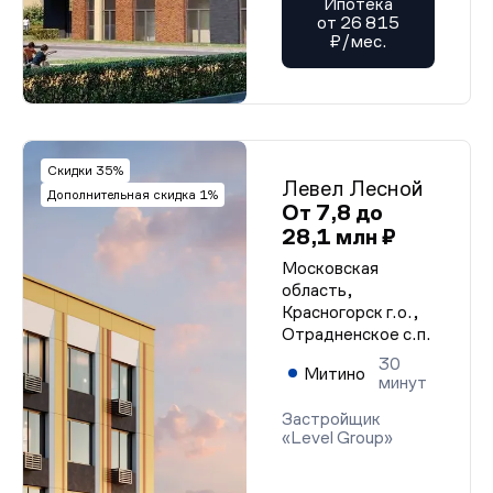
Ипотека
от 26 815
₽/мес.
Скидки 35%
Левел Лесной
Дополнительная скидка 1%
От 7,8 до
28,1 млн ₽
Московская
область,
Красногорск г.о.,
Отрадненское с.п.
30
Митино
минут
Застройщик
«Level Group»