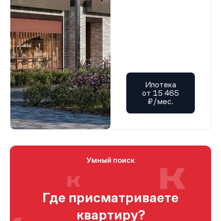
Ипотека
от 15 465
₽/мес.
Умный поиск
Где присматриваете
квартиру?