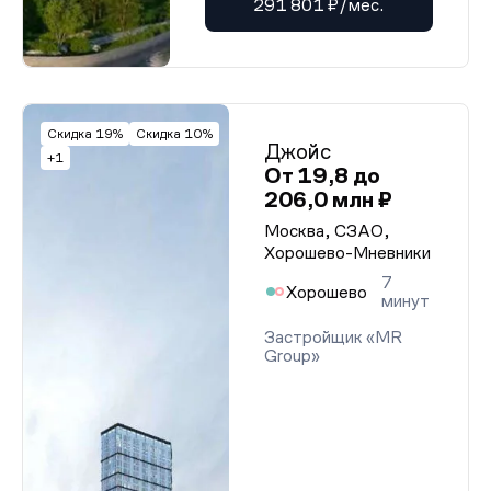
291 801 ₽/мес.
Скидка 19%
Скидка 10%
Джойс
+1
От 19,8 до
206,0 млн ₽
Москва, СЗАО,
Хорошево-Мневники
7
Хорошево
минут
Застройщик «MR
Group»