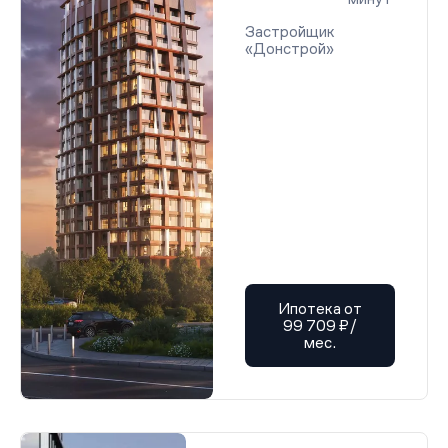
Застройщик
«Донстрой»
Ипотека от
99 709 ₽/
мес.