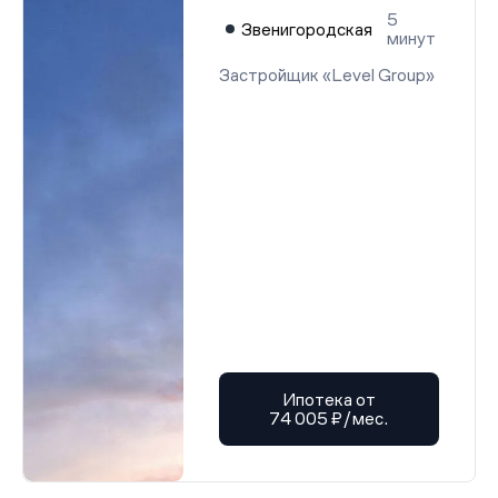
5
Звенигородская
минут
Застройщик «Level Group»
Ипотека от
74 005 ₽/мес.