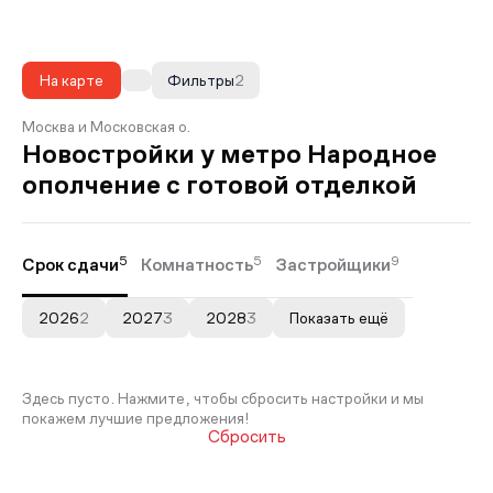
На карте
Фильтры
2
Москва и Московская о.
Новостройки у метро Народное
ополчение с готовой отделкой
5
5
9
Срок сдачи
Комнатность
Застройщики
2026
2
2027
3
2028
3
Показать ещё
Здесь пусто. Нажмите, чтобы сбросить настройки и мы
покажем лучшие предложения!
Сбросить