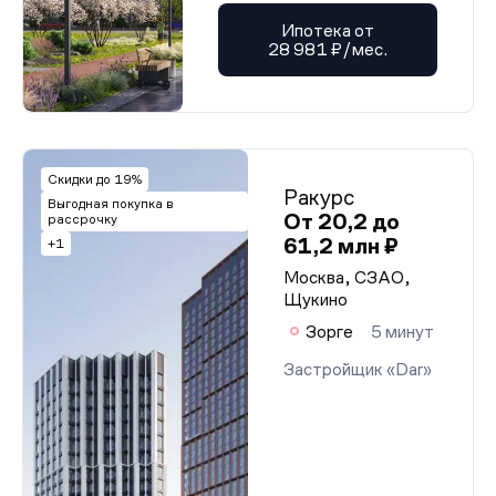
Ипотека от
28 981 ₽/мес.
Скидки до 19%
Ракурс
Выгодная покупка в
От 20,2 до
рассрочку
61,2 млн ₽
+1
Москва, СЗАО,
Щукино
Зорге
5 минут
Застройщик «Dar»