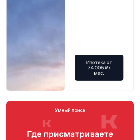
Ипотека от
74 005 ₽/
мес.
Умный поиск
Где присматриваете