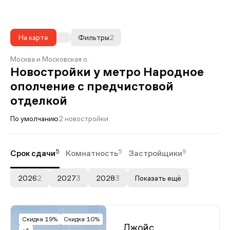
На карте
Фильтры
2
Москва и Московская о.
Новостройки у метро Народное
ополчение с предчистовой
отделкой
По умолчанию
2 новостройки
5
5
9
Срок сдачи
Комнатность
Застройщики
2026
2
2027
3
2028
3
Показать ещё
Скидка 19%
Скидка 10%
Джойс