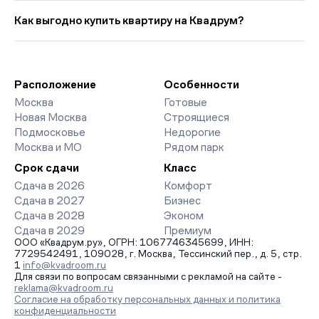
Выбирая «Новостройки у метро Народное ополчение с
Средняя цена кв. метра в этой подборке — около 641 083
предчистовой отделкой», вы найдете проекты от эконом- до
Как выгодно купить квартиру на Квадрум?
руб., что на 13 040 руб. выше прошлого месяца.
премиум-класса. На страницах ЖК доступны отзывы жильцов
о качестве строительства, интерактивный генплан корпусов,
Мы работаем без наценок по официальным ценам
сроки сдачи, особенности благоустройства дворов и
девелоперов, включая закрытые старты продаж и скидки.
паркингов. База обновляется напрямую от застройщиков.
Наш эксперт бесплатно подберет ЖК под ваш бюджет,
организует просмотр и поможет одобрить ипотеку по
Расположение
Особенности
минимальной ставке. Чтобы зафиксировать цену, оставьте
Москва
Готовые
заявку на обратный звонок.
Новая Москва
Строящиеся
Подмосковье
Недорогие
Москва и МО
Рядом парк
Срок сдачи
Класс
Сдача в 2026
Комфорт
Сдача в 2027
Бизнес
Сдача в 2028
Эконом
Сдача в 2029
Премиум
ООО «Квадрум.ру», ОГРН: 1067746345699, ИНН:
7729542491, 109028, г. Москва, Тессинский пер., д. 5, стр.
1
info@kvadroom.ru
Для связи по вопросам связанными с рекламой на сайте -
reklama@kvadroom.ru
Согласие на обработку персональных данных и политика
конфиденциальности