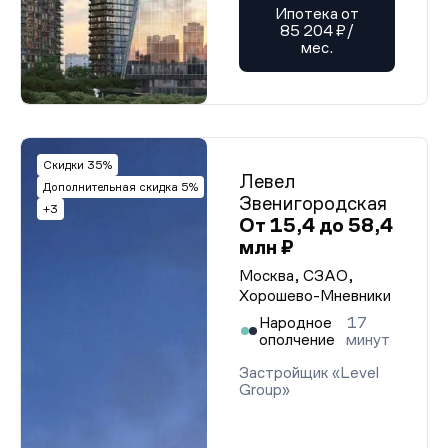
Ипотека от
85 204 ₽/
мес.
Скидки 35%
Левел
Дополнительная скидка 5%
Звенигородская
+3
От 15,4 до 58,4
млн ₽
Москва, СЗАО,
Хорошево-Мневники
Народное
17
ополчение
минут
Застройщик «Level
Group»