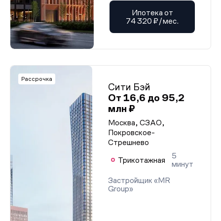
Ипотека от
74 320 ₽/мес.
Рассрочка
Сити Бэй
От 16,6 до 95,2
млн ₽
Москва, СЗАО,
Покровское-
Стрешнево
5
Трикотажная
минут
Застройщик «MR
Group»