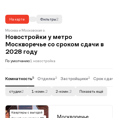
На карте
Фильтры
2
Москва и Московская о.
Новостройки у метро
Москворечье со сроком сдачи в
2028 году
По умолчанию
1 новостройка
5
2
2
Комнатность
Отделка
Застройщики
Срок сдачи
студии
2
1-комн.
2
2-комн.
2
Показать ещё
Квартиры с выгодой
Москворечье