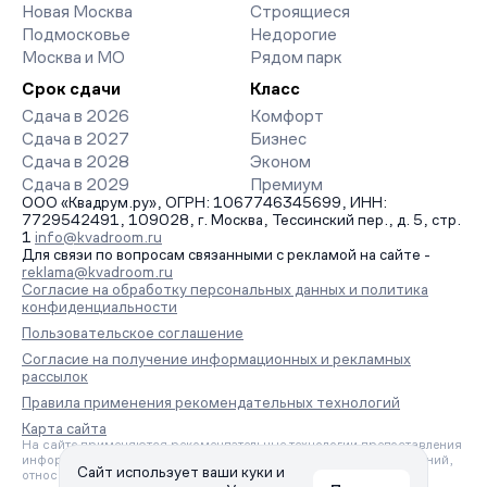
Новая Москва
Строящиеся
Подмосковье
Недорогие
Москва и МО
Рядом парк
Срок сдачи
Класс
Сдача в 2026
Комфорт
Сдача в 2027
Бизнес
Сдача в 2028
Эконом
Сдача в 2029
Премиум
ООО «Квадрум.ру», ОГРН: 1067746345699, ИНН:
7729542491, 109028, г. Москва, Тессинский пер., д. 5, стр.
1
info@kvadroom.ru
Для связи по вопросам связанными с рекламой на сайте -
reklama@kvadroom.ru
Согласие на обработку персональных данных и политика
конфиденциальности
Пользовательское соглашение
Согласие на получение информационных и рекламных
рассылок
Правила применения рекомендательных технологий
Карта сайта
На сайте применяются рекомендательные технологии предоставления
информации на основе сбора, систематизации и анализа сведений,
Сайт использует ваши куки и
относящихся к предпочтениям пользователей сети «Интернет»,