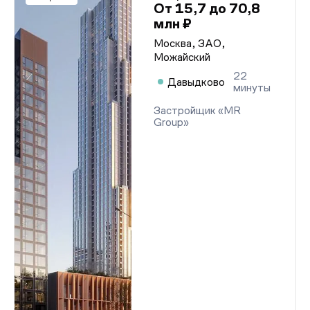
От 15,7 до 70,8
млн ₽
Москва, ЗАО,
Можайский
22
Давыдково
минуты
Застройщик «MR
Group»