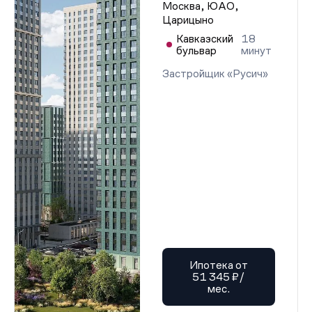
Москва, ЮАО,
Царицыно
Кавказский
18
бульвар
минут
Застройщик «Русич»
Ипотека от
51 345 ₽/
мес.