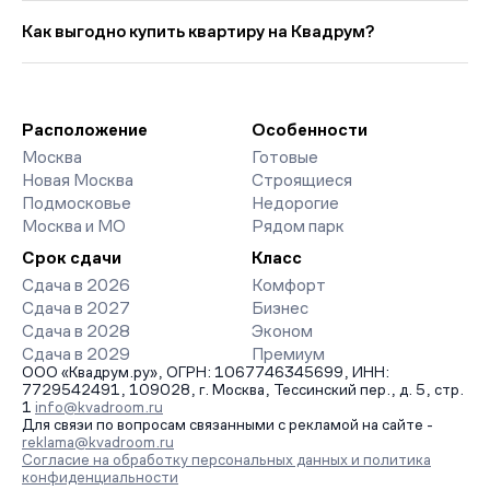
Выбирая «Новостройки у метро Моссельмаш со сроком сдачи
цена кв. метра в этой подборке — около 559 771 руб., что на
в 2026 году», вы найдете проекты от эконом- до премиум-
Как выгодно купить квартиру на Квадрум?
23 307 руб. выше прошлого месяца.
класса. На страницах ЖК доступны отзывы жильцов о
качестве строительства, интерактивный генплан корпусов,
Мы работаем без наценок по официальным ценам
сроки сдачи, особенности благоустройства дворов и
девелоперов, включая закрытые старты продаж и скидки.
паркингов. База обновляется напрямую от застройщиков.
Наш эксперт бесплатно подберет ЖК под ваш бюджет,
организует просмотр и поможет одобрить ипотеку по
Расположение
Особенности
минимальной ставке. Чтобы зафиксировать цену, оставьте
Москва
Готовые
заявку на обратный звонок.
Новая Москва
Строящиеся
Подмосковье
Недорогие
Москва и МО
Рядом парк
Срок сдачи
Класс
Сдача в 2026
Комфорт
Сдача в 2027
Бизнес
Сдача в 2028
Эконом
Сдача в 2029
Премиум
ООО «Квадрум.ру», ОГРН: 1067746345699, ИНН:
7729542491, 109028, г. Москва, Тессинский пер., д. 5, стр.
1
info@kvadroom.ru
Для связи по вопросам связанными с рекламой на сайте -
reklama@kvadroom.ru
Согласие на обработку персональных данных и политика
конфиденциальности