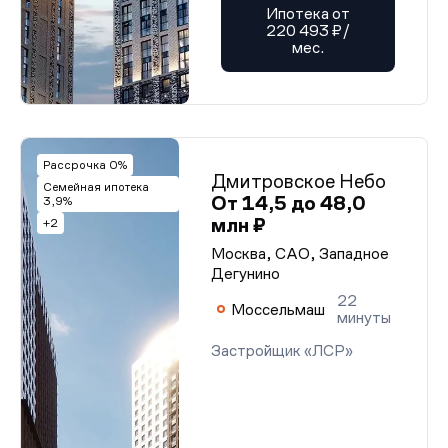
Ипотека от
220 493 ₽/
мес.
Рассрочка 0%
Дмитровское Небо
Семейная ипотека
От 14,5 до 48,0
3,9%
млн ₽
+2
Москва, САО, Западное
Дегунино
22
Моссельмаш
минуты
Застройщик «ЛСР»