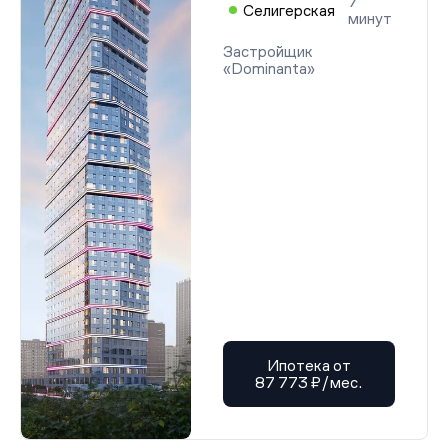
7
Селигерская
минут
Застройщик
«Dominanta»
Ипотека от
87 773 ₽/мес.