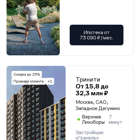
Ипотека от
73 090 ₽/мес.
Скидка до 25%
Тринити
Приведи клиента
+1
От 15,8 до
32,3 млн ₽
Москва, САО,
Западное Дегунино
Верхние
7
Лихоборы
минут
Застройщик
«Гранель»