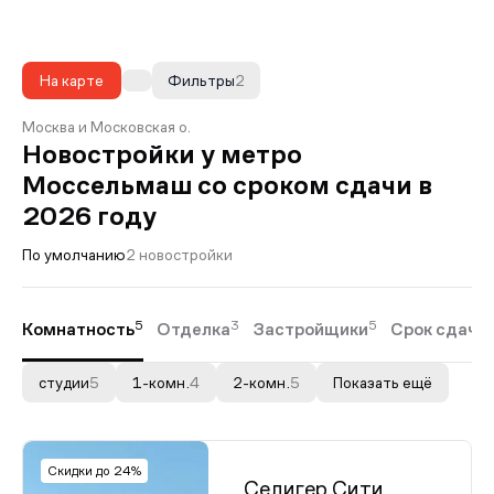
На карте
Фильтры
2
Москва и Московская о.
Новостройки у метро
Моссельмаш со сроком сдачи в
2026 году
По умолчанию
2 новостройки
5
3
5
Комнатность
Отделка
Застройщики
Срок сдачи
студии
5
1-комн.
4
2-комн.
5
Показать ещё
Скидки до 24%
Селигер Сити