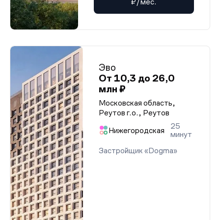
₽/мес.
Эво
От 10,3 до 26,0
млн ₽
Московская область,
Реутов г.о., Реутов
25
Нижегородская
минут
Застройщик «Dogma»