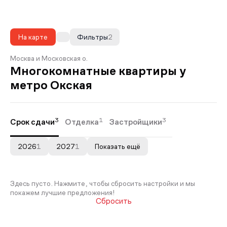
На карте
Фильтры
2
Москва и Московская о.
Многокомнатные квартиры у
метро Окская
3
1
3
Срок сдачи
Отделка
Застройщики
2026
1
2027
1
Показать ещё
Здесь пусто. Нажмите, чтобы сбросить настройки и мы
покажем лучшие предложения!
Сбросить