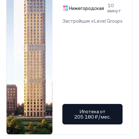
10
Нижегородская
минут
Застройщик «Level Group»
Ипотека от
205 180 ₽/мес.