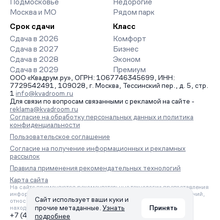
Подмосковье
Недорогие
Москва и МО
Рядом парк
Срок сдачи
Класс
Сдача в 2026
Комфорт
Сдача в 2027
Бизнес
Сдача в 2028
Эконом
Сдача в 2029
Премиум
ООО «Квадрум.ру», ОГРН: 1067746345699, ИНН:
7729542491, 109028, г. Москва, Тессинский пер., д. 5, стр.
1
info@kvadroom.ru
Для связи по вопросам связанными с рекламой на сайте -
reklama@kvadroom.ru
Согласие на обработку персональных данных и политика
конфиденциальности
Пользовательское соглашение
Согласие на получение информационных и рекламных
рассылок
Правила применения рекомендательных технологий
Карта сайта
На сайте применяются рекомендательные технологии предоставления
информации на основе сбора, систематизации и анализа сведений,
Сайт использует ваши куки и
относящихся к предпочтениям пользователей сети «Интернет»,
прочие метаданные.
Узнать
Принять
находящихся на территории Российской Федерации.
+7 (495) 157-88-80
подробнее