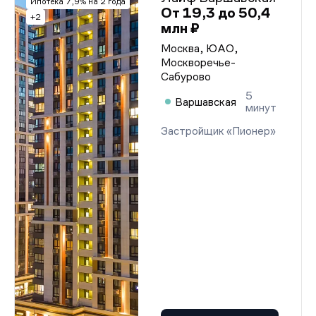
Ипотека 7,9% на 2 года
От 19,3 до 50,4
+2
млн ₽
Москва, ЮАО,
Москворечье-
Сабурово
5
Варшавская
минут
Застройщик «Пионер»