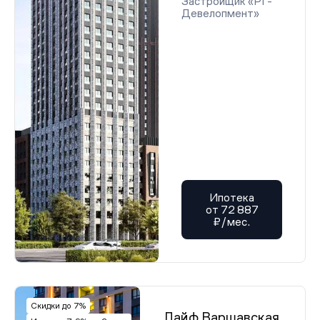
Застройщик «РГ-
Девелопмент»
Ипотека
от 72 887
₽/мес.
Скидки до 7%
Лайф Варшавская