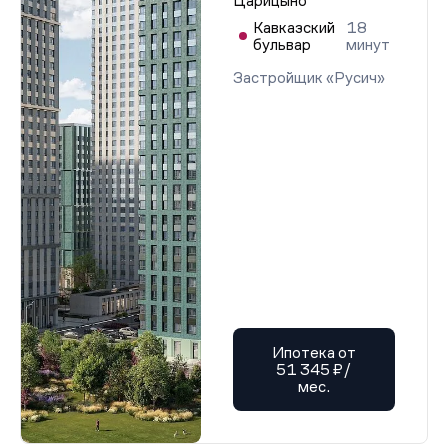
Царицыно
Кавказский
18
бульвар
минут
Застройщик «Русич»
Ипотека от
51 345 ₽/
мес.