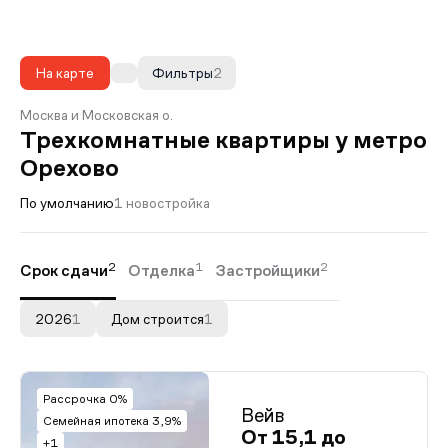
На карте
Фильтры
2
Москва и Московская о.
Трехкомнатные квартиры у метро
Орехово
По умолчанию
1 новостройка
2
1
2
Срок сдачи
Отделка
Застройщики
2026
1
Дом строится
1
Рассрочка 0%
Вейв
Семейная ипотека 3,9%
От 15,1 до
+1