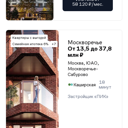
58 120 ₽/мес.
Квартиры с выгодой
Москворечье
Семейная ипотека 6%
+7
От 13,5 до 37,8
млн ₽
Москва, ЮАО,
Москворечье-
Сабурово
18
Каширская
минут
Застройщик «ПИК»