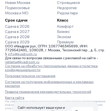
Новая Москва
Строящиеся
Подмосковье
Недорогие
Москва и МО
Рядом парк
Срок сдачи
Класс
Сдача в 2026
Комфорт
Сдача в 2027
Бизнес
Сдача в 2028
Эконом
Сдача в 2029
Премиум
ООО «Квадрум.ру», ОГРН: 1067746345699, ИНН:
7729542491, 109028, г. Москва, Тессинский пер., д. 5, стр.
1
info@kvadroom.ru
Для связи по вопросам связанными с рекламой на сайте -
reklama@kvadroom.ru
Согласие на обработку персональных данных и политика
конфиденциальности
Пользовательское соглашение
Согласие на получение информационных и рекламных
рассылок
Правила применения рекомендательных технологий
Карта сайта
На сайте применяются рекомендательные технологии предоставления
информации на основе сбора, систематизации и анализа сведений,
Сайт использует ваши куки и
относящихся к предпочтениям пользователей сети «Интернет»,