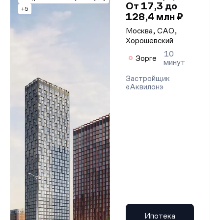
От 17,3 до
+5
128,4 млн ₽
Москва, САО,
Хорошевский
10
Зорге
минут
Застройщик
«Аквилон»
Ипотека