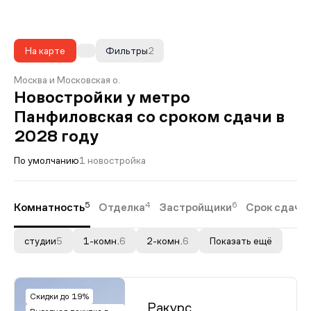
На карте
Фильтры
2
Москва и Московская о.
Новостройки у метро
Панфиловская со сроком сдачи в
2028 году
По умолчанию
1 новостройка
5
4
6
Комнатность
Отделка
Застройщики
Срок сдачи
студии
5
1-комн.
6
2-комн.
6
Показать ещё
Скидки до 19%
Ракурс