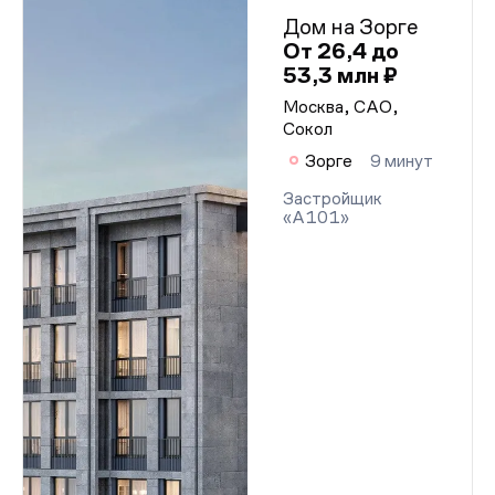
Дом на Зорге
От 26,4 до
53,3 млн ₽
Москва, САО,
Сокол
Зорге
9 минут
Застройщик
«А101»