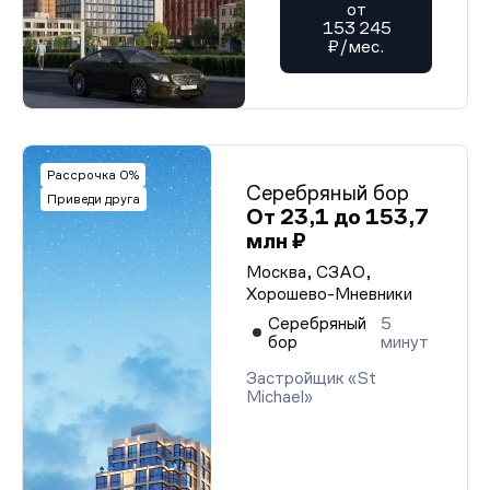
от
153 245
₽/мес.
Рассрочка 0%
Серебряный бор
Приведи друга
От 23,1 до 153,7
млн ₽
Москва, СЗАО,
Хорошево-Мневники
Серебряный
5
бор
минут
Застройщик «St
Michael»