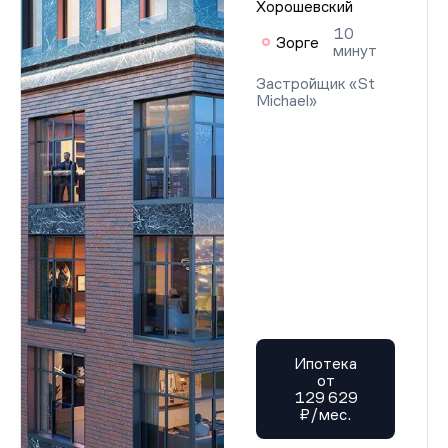
Хорошевский
10
Зорге
минут
Застройщик «St
Michael»
Ипотека
от
129 629
₽/мес.