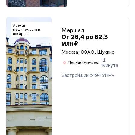
Аренда
Маршал
машиноместа в
подарок
От 26,4 до 82,3
млн ₽
Москва, СЗАО, Щукино
1
Панфиловская
минута
Застройщик «494 УНР»